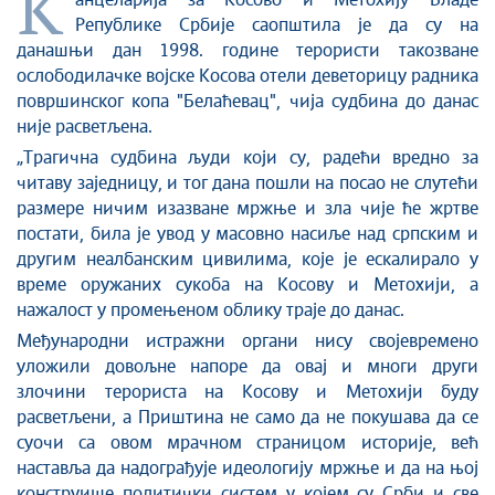
К
Стоп корупцији
анцеларија за Косово и Метохију Владе
Републике Србије саопштила је да су на
Култура и вера
данашњи дан 1998. године терористи такозване
Спорт
ослободилачке војске Косова отели деветорицу радника
Конференције за новинаре
површинског копа "Белаћевац", чија судбина до данас
Интервјуи
није расветљена.
Линкови
„Трагична судбина људи који су, радећи вредно за
читаву заједницу, и тог дана пошли на посао не слутећи
Издвојене теме
размере ничим изазване мржње и зла чије ће жртве
COVID-19 - архива
постати, била је увод у масовно насиље над српским и
другим неалбанским цивилима, које је ескалирало у
време оружаних сукоба на Косову и Метохији, а
нажалост у промењеном облику траје до данас.
Међународни истражни органи нису својевремено
уложили довољне напоре да овај и многи други
злочини терориста на Косову и Метохији буду
расветљени, а Приштина не само да не покушава да се
суочи са овом мрачном страницом историје, већ
наставља да надограђује идеологију мржње и да на њој
конструише политички систем у којем су Срби и све