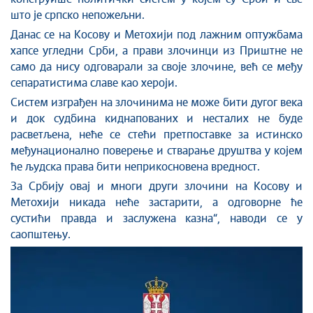
што је српско непожељни.
Данас се на Косову и Метохији под лажним оптужбама
хапсе угледни Срби, а прави злочинци из Приштне не
само да нису одговарали за своје злочине, већ се међу
сепаратистима славе као хероји.
Систем изграђен на злочинима не може бити дугог века
и док судбина киднапованих и несталих не буде
расветљена, неће се стећи претпоставке за истинско
међунационално поверење и стварање друштва у којем
ће људска права бити неприкосновена вредност.
За Србију овај и многи други злочини на Косову и
Метохији никада неће застарити, а одговорне ће
сустићи правда и заслужена казна“, наводи се у
саопштењу.