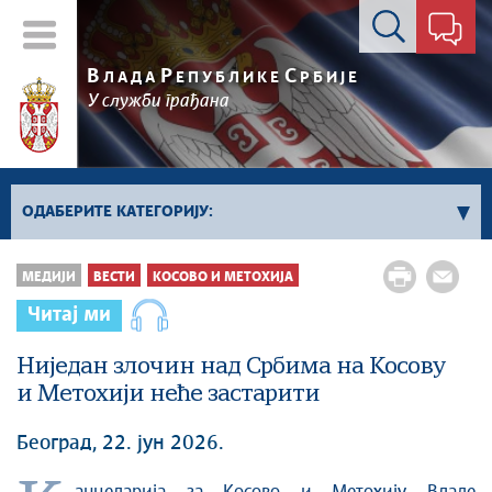
Контакт форма
В
Р
С
ЛАДА
ЕПУБЛИКЕ
РБИЈЕ
У служби грађана
ОДАБЕРИТЕ КАТЕГОРИЈУ:
Влада Србије
МЕДИЈИ
ВЕСТИ
КОСОВО И МЕТОХИЈА
Активности премијера
Читај ми
Активности потпредседника
Активности Владе
Ниједан злочин над Србима на Косову
и Метохији неће застарити
Косово и Метохија
Политика
Београд, 22. јун 2026.
Економија