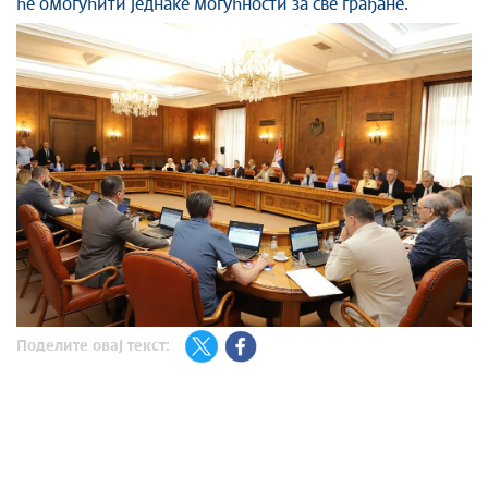
ће омогућити једнаке могућности за све грађане.
Поделите овај текст: