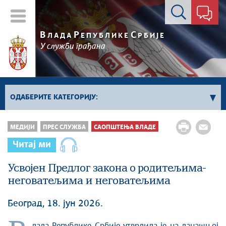
Контакт форма
В
Р
С
ЛАДА
ЕПУБЛИКЕ
РБИЈЕ
У служби грађана
ОДАБЕРИТЕ КАТЕГОРИЈУ:
Kонференцијe за новинаре
МЕДИЈИ
ПРЕС СЛУЖБА
САОПШТЕЊА ВЛАДЕ
Најавe и обавештења
Читај ми
Саопштења Владе
Усвојен Предлог закона о родитељима-
Саопштења министарстава
неговатељима и неговатељима
Аудио прес
Београд, 18. јун 2026.