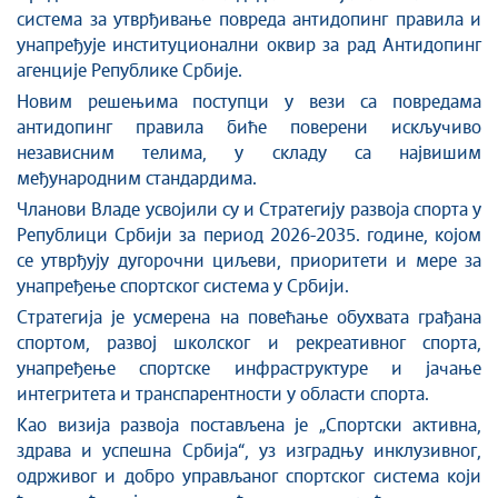
система за утврђивање повреда антидопинг правила и
унапређује институционални оквир за рад Антидопинг
агенције Републике Србије.
Новим решењима поступци у вези са повредама
антидопинг правила биће поверени искључиво
независним телима, у складу са највишим
међународним стандардима.
Чланови Владе усвојили су и Стратегију развоја спорта у
Републици Србији за период 2026-2035. године, којом
се утврђују дугорочни циљеви, приоритети и мере за
унапређење спортског система у Србији.
Стратегија је усмерена на повећање обухвата грађана
спортом, развој школског и рекреативног спорта,
унапређење спортске инфраструктуре и јачање
интегритета и транспарентности у области спорта.
Као визија развоја постављена је „Спортски активна,
здрава и успешна Србија“, уз изградњу инклузивног,
одрживог и добро управљаног спортског система који