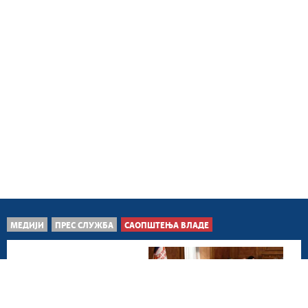
МЕДИЈИ
ПРЕС СЛУЖБА
САОПШТЕЊА ВЛАДЕ
Београд, 7. август 2026.
Донете додатне мере за
спречавање последица