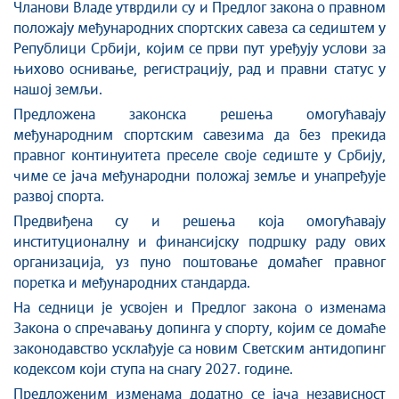
Чланови Владе утврдили су и Предлог закона о правном
положају међународних спортских савеза са седиштем у
Републици Србији, којим се први пут уређују услови за
њихово оснивање, регистрацију, рад и правни статус у
нашој земљи.
Предложена законска решења омогућавају
међународним спортским савезима да без прекида
правног континуитета преселе своје седиште у Србију,
чиме се јача међународни положај земље и унапређује
развој спорта.
Предвиђена су и решења која омогућавају
институционалну и финансијску подршку раду ових
организација, уз пуно поштовање домаћег правног
поретка и међународних стандарда.
На седници је усвојен и Предлог закона о изменама
Закона о спречавању допинга у спорту, којим се домаће
законодавство усклађује са новим Светским антидопинг
кодексом који ступа на снагу 2027. године.
Предложеним изменама додатно се јача независност