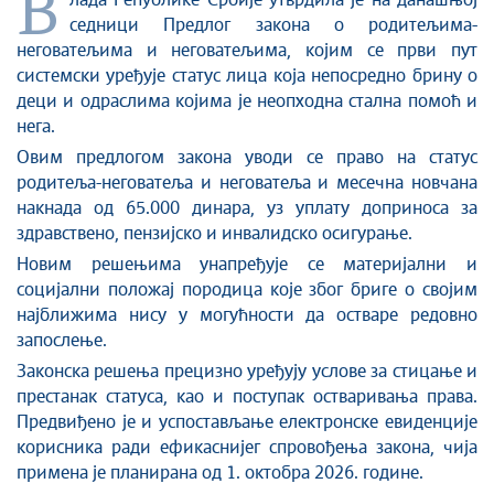
В
лада Републике Србије утврдила је на данашњој
седници Предлог закона о родитељима-
неговатељима и неговатељима, којим се први пут
системски уређује статус лица која непосредно брину о
деци и одраслима којима је неопходна стална помоћ и
нега.
Овим предлогом закона уводи се право на статус
родитеља-неговатеља и неговатеља и месечна новчана
накнада од 65.000 динара, уз уплату доприноса за
здравствено, пензијско и инвалидско осигурање.
Новим решењима унапређује се материјални и
социјални положај породица које због бриге о својим
најближима нису у могућности да остваре редовно
запослење.
Законска решења прецизно уређују услове за стицање и
престанак статуса, као и поступак остваривања права.
Предвиђено је и успостављање електронске евиденције
корисника ради ефикаснијег спровођења закона, чија
примена је планирана од 1. октобра 2026. године.