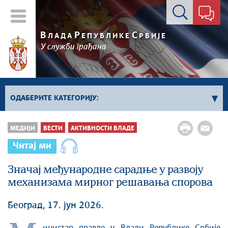
Контакт форма
В
Р
С
ЛАДА
ЕПУБЛИКЕ
РБИЈЕ
У служби грађана
ОДАБЕРИТЕ КАТЕГОРИЈУ:
Влада Србије
МЕДИЈИ
ВЕСТИ
АКТИВНОСТИ ВЛАДЕ
Активности премијера
Читај ми
Активности потпредседника
Активности Владе
Значај међународне сарадње у развоју
механизама мирног решавања спорова
Косово и Метохија
Политика
Београд, 17. јун 2026.
Економија