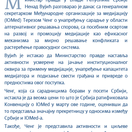
М
Стоп корупцији
инистар правде у Влади Републике Србије
Ненад Вујић разговарао је данас са генералном
Култура и вера
секретарком Међународне организације за медијацију
Спорт
(IOMed) Терезом Ченг о унапређењу сарадње у области
Конференције за новинаре
алтернативног решавања спорова, са посебним освртом
Интервјуи
на развој и промоцију медијације као ефикасног
механизма за мирно решавање конфликата и
Линкови
растерећење правосудног система.
Издвојене теме
Вујић је истакао да Министарство правде наставља
COVID-19 - архива
активности усмерене на јачање институционалног
оквира за примену медијације, унапређење капацитета
медијатора и подизање свести грађана и привреде о
предностима овог поступка.
Ченг, која са сарадницима борави у посети Србији,
истакла је да веома цени то што је Србија ратификовала
Конвенцију о IOMed у марту ове године, оценивши да
то представља значајну прекретницу у односима између
Србије и IOMed-а.
Такође, Ченг је представила активности и циљеве