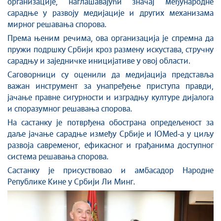
организације, наглашавајући значај међународне
сарадње у развоју медијације и других механизама
мирног решавања спорова.
Према њеним речима, ова организација је спремна да
пружи подршку Србији кроз размену искустава, стручну
сарадњу и заједничке иницијативе у овој области.
Саговорници су оценили да медијација представља
важан инструмент за унапређење приступа правди,
јачање правне сигурности и изградњу културе дијалога
и споразумног решавања спорова.
На састанку је потврђена обострана опредељеност за
даље јачање сарадње између Србије и IOMed-а у циљу
развоја савременог, ефикасног и грађанима доступног
система решавања спорова.
Састанку је присуствовао и амбасадор Народне
Републике Кине у Србији Ли Минг.