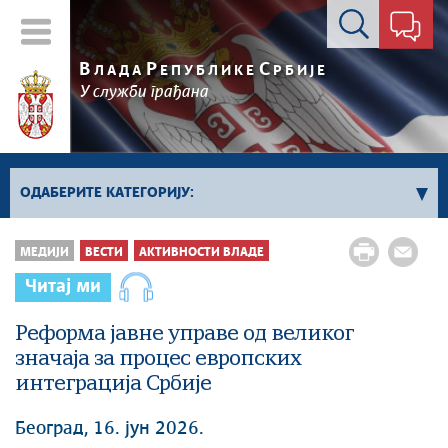
Контакт форма
В
Р
С
ЛАДА
ЕПУБЛИКЕ
РБИЈЕ
У служби грађана
ОДАБЕРИТЕ КАТЕГОРИЈУ:
Влада Србије
МЕДИЈИ
ВЕСТИ
АКТИВНОСТИ ВЛАДЕ
Активности премијера
Читај ми
Активности потпредседника
Активности Владе
Реформа јавне управе од великог
значаја за процес европских
Косово и Метохија
интеграција Србије
Политика
Економија
Београд, 16. јун 2026.