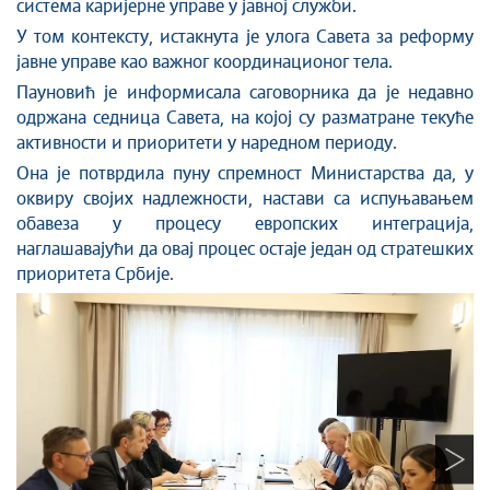
система каријерне управе у јавној служби.
У том контексту, истакнута је улога Савета за реформу
јавне управе као важног координационог тела.
Пауновић је информисала саговорника да је недавно
одржана седница Савета, на којој су разматране текуће
активности и приоритети у наредном периоду.
Она је потврдила пуну спремност Министарства да, у
оквиру својих надлежности, настави са испуњавањем
обавеза у процесу европских интеграција,
наглашавајући да овај процес остаје један од стратешких
приоритета Србије.