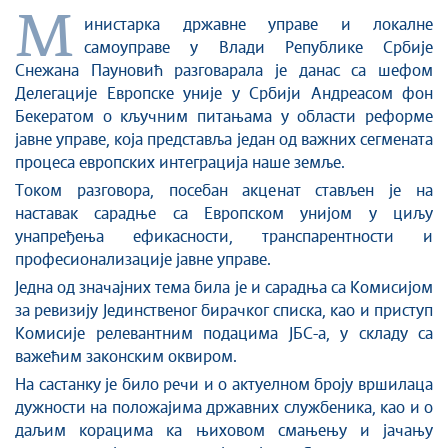
Стоп корупцији
М
инистарка државне управе и локалне
Култура и вера
самоуправе у Влади Републике Србије
Спорт
Снежана Пауновић разговарала је данас са шефом
Конференције за новинаре
Делегације Европске уније у Србији Андреасом фон
Интервјуи
Бекератом о кључним питањама у области реформе
Линкови
јавне управе, која представља један од важних сегмената
процеса европских интеграција наше земље.
Издвојене теме
Током разговора, посебан акценат стављен је на
COVID-19 - архива
наставак сарадње са Европском унијом у циљу
унапређења ефикасности, транспарентности и
професионализације јавне управе.
Једна од значајних тема била је и сарадња са Комисијом
за ревизију Јединственог бирачког списка, као и приступ
Комисије релевантним подацима ЈБС-а, у складу са
важећим законским оквиром.
На састанку је било речи и о актуелном броју вршилаца
дужности на положајима државних службеника, као и о
даљим корацима ка њиховом смањењу и јачању