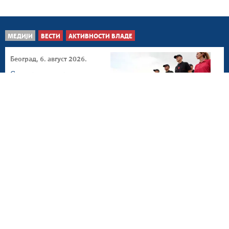
МЕДИЈИ
ВЕСТИ
АКТИВНОСТИ ВЛАДЕ
Београд, 6. август 2026.
Сектор за ванредне
ситуације и
Хеликоптерска јединица
понос...
Београд/Требиње, 6. август
2026.
Снажна сарадња
Републике Србије и
Града Требиња у
неговању...
Београд/Пребиловци, 6.
август 2026.