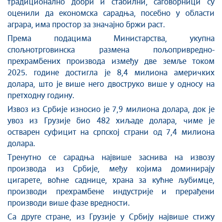
традиционално добри и стабилни, саговорници су
оценили да економска сарадња, посебно у области
аграра, има простор за значајно бржи раст.
Према подацима Министарства, укупна
спољнотрговинска размена пољопривредно-
прехрамбених производа између две земље током
2025. године достигла је 8,4 милиона америчких
долара, што је више него двоструко више у односу на
претходну годину.
Извоз из Србије износио је 7,9 милиона долара, док је
увоз из Грузије био 482 хиљаде долара, чиме је
остварен суфицит на српској страни од 7,4 милиона
долара.
Тренутно се сарадња највише заснива на извозу
производа из Србије, међу којима доминирају
цигарете, воћне саднице, храна за кућне љубимце,
производи прехрамбене индустрије и прерађени
производи више фазе вредности.
Са друге стране, из Грузије у Србију највише стижу