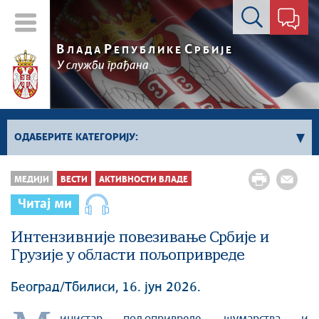
Контакт форма
В
Р
С
ЛАДА
ЕПУБЛИКЕ
РБИЈЕ
У служби грађана
ОДАБЕРИТЕ КАТЕГОРИЈУ:
Влада Србије
МЕДИЈИ
ВЕСТИ
АКТИВНОСТИ ВЛАДЕ
Активности премијера
Читај ми
Активности потпредседника
Активности Владе
Интензивније повезивање Србије и
Грузије у области пољопривреде
Косово и Метохија
Политика
Београд/Тбилиси, 16. јун 2026.
Економија