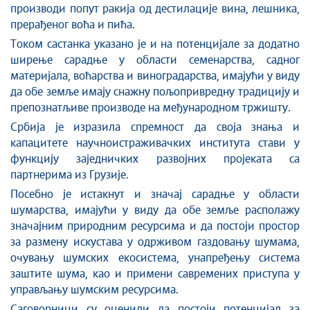
производи попут ракија од дестилације вина, лешника,
прерађеног воћа и пића.
Током састанка указано је и на потенцијале за додатно
ширење сарадње у области семенарства, садног
материјала, воћарства и виноградарства, имајући у виду
да обе земље имају снажну пољопривредну традицију и
препознатљиве производе на међународном тржишту.
Србија је изразила спремност да своја знања и
капацитете научноистраживачких института стави у
функцију заједничких развојних пројеката са
партнерима из Грузије.
Посебно је истакнут и значај сарадње у области
шумарства, имајући у виду да обе земље располажу
значајним природним ресурсима и да постоји простор
за размену искустава у одрживом газдовању шумама,
очувању шумских екосистема, унапређењу система
заштите шума, као и примени савремених приступа у
управљању шумским ресурсима.
Саговорници су оценили да постоји потенцијал за