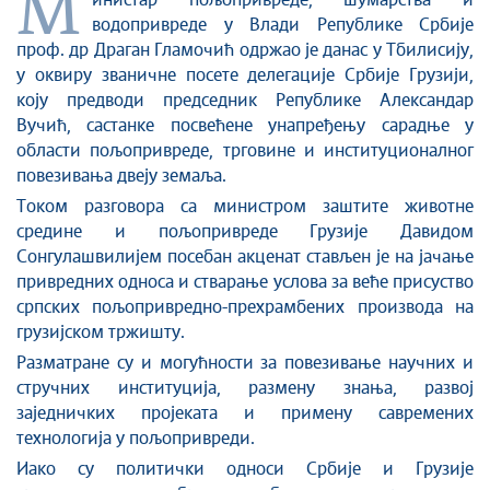
М
Стоп корупцији
инистар пољопривреде, шумарства и
водопривреде у Влади Републике Србије
Култура и вера
проф. др Драган Гламочић одржао је данас у Тбилисију,
Спорт
у оквиру званичне посете делегације Србије Грузији,
Конференције за новинаре
коју предводи председник Републике Александар
Интервјуи
Вучић, састанке посвећене унапређењу сарадње у
области пољопривреде, трговине и институционалног
Линкови
повезивања двеју земаља.
Издвојене теме
Током разговора са министром заштите животне
COVID-19 - архива
средине и пољопривреде Грузије Давидом
Сонгулашвилијем посебан акценат стављен је на јачање
привредних односа и стварање услова за веће присуство
српских пољопривредно-прехрамбених производа на
грузијском тржишту.
Разматране су и могућности за повезивање научних и
стручних институција, размену знања, развој
заједничких пројеката и примену савремених
технологија у пољопривреди.
Иако су политички односи Србије и Грузије