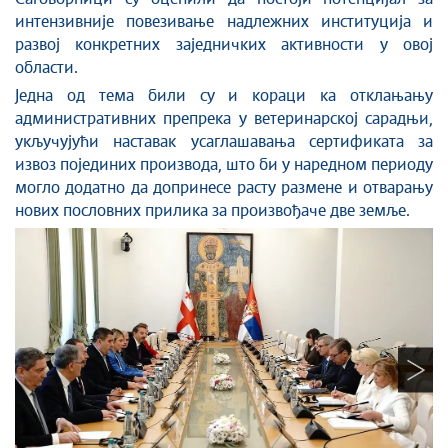
интензивније повезивање надлежних институција и
развој конкретних заједничких активности у овој
области.
Једна од тема били су и кораци ка отклањању
административних препрека у ветеринарској сарадњи,
укључујући наставак усаглашавања сертификата за
извоз појединих производа, што би у наредном периоду
могло додатно да допринесе расту размене и отварању
нових пословних прилика за произвођаче две земље.