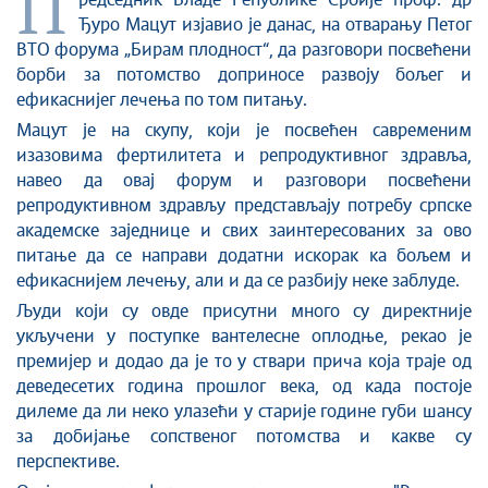
П
Стоп корупцији
редседник Владе Републике Србије проф. др
Ђуро Мацут изјавио је данас, на отварању Петог
Култура и вера
ВТО форума „Бирам плодност“, да разговори посвећени
Спорт
борби за потомство доприносе развоју бољег и
Конференције за новинаре
ефикаснијег лечења по том питању.
Интервјуи
Мацут је на скупу, који је посвећен савременим
Линкови
изазовима фертилитета и репродуктивног здравља,
навео да овај форум и разговори посвећени
Издвојене теме
репродуктивном здрављу представљају потребу српске
COVID-19 - архива
академске заједнице и свих заинтересованих за ово
питање да се направи додатни искорак ка бољем и
ефикаснијем лечењу, али и да се разбију неке заблуде.
Људи који су овде присутни много су директније
укључени у поступке вантелесне оплодње, рекао је
премијер и додао да је то у ствари прича која траје од
деведесетих година прошлог века, од када постоје
дилеме да ли неко улазећи у старије године губи шансу
за добијање сопственог потомства и какве су
перспективе.