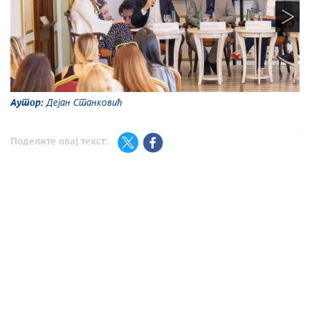
Аутор:
Дејан Станковић
А
Поделите овај текст: