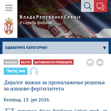
Контакт форма
В
Р
С
ЛАДА
ЕПУБЛИКЕ
РБИЈЕ
У служби грађана
ОДАБЕРИТЕ КАТЕГОРИЈУ:
Влада Србије
МЕДИЈИ
ВЕСТИ
АКТИВНОСТИ ПРЕМИЈЕРА
Активности премијера
Читај ми
Активности потпредседника
Дијалог важан за проналажење решења
Активности Владе
за изазове фертилитета
Косово и Метохија
Политика
Београд, 13. јун 2026.
Економија