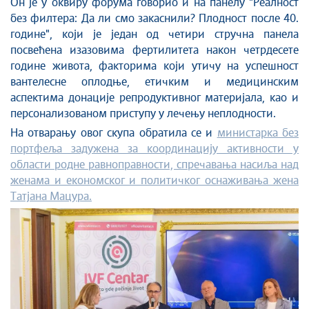
Он је у оквиру форума говорио и на панелу "Реалност
без филтера: Да ли смо закаснили? Плодност после 40.
године", који је један од четири стручна панела
посвећена изазовима фертилитета након четрдесете
године живота, факторима који утичу на успешност
вантелесне оплодње, етичким и медицинским
аспектима донације репродуктивног материјала, као и
персонализованом приступу у лечењу неплодности.
На отварању овог скупа обратила се и
министарка без
портфеља задужена за координацију активности у
области родне равноправности, спречавања насиља над
женама и економског и политичког оснаживања жена
Татјана Мацура.