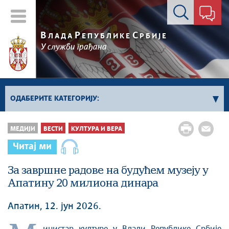
Контакт форма
В
Р
С
ЛАДА
ЕПУБЛИКЕ
РБИЈЕ
У служби грађана
ОДАБЕРИТЕ КАТЕГОРИЈУ:
Влада Србије
МЕДИЈИ
ВЕСТИ
КУЛТУРА И ВЕРА
Активности премијера
Читај ми
Активности потпредседника
Активности Владе
За завршне радове на будућем музеју у
Апатину 20 милиона динара
Косово и Метохија
Политика
Апатин, 12. јун 2026.
Економија
Стоп корупцији