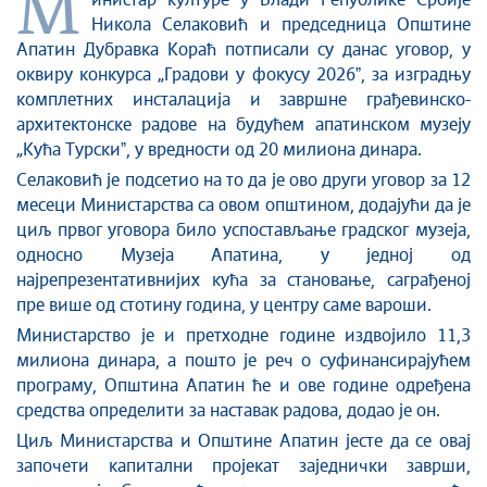
М
инистар културе у Влади Републике Србије
Култура и вера
Никола Селаковић и председница Општине
Апатин Дубравка Кораћ потписали су данас уговор, у
Спорт
оквиру конкурса „Градови у фокусу 2026ˮ, за изградњу
Конференције за новинаре
комплетних инсталација и завршне грађевинско-
Интервјуи
архитектонске радове на будућем апатинском музеју
„Кућа Турскиˮ, у вредности од 20 милиона динара.
Линкови
Селаковић је подсетио на то да је ово други уговор за 12
Издвојене теме
месеци Министарства са овом општином, додајући да је
COVID-19 - архива
циљ првог уговора било успостављање градског музеја,
односно Музеја Апатина, у једној од
најрепрезентативнијих кућа за становање, саграђеној
пре више од стотину година, у центру саме вароши.
Министарство је и претходне године издвојило 11,3
милиона динара, а пошто је реч о суфинансирајућем
програму, Општина Апатин ће и ове године одређена
средства определити за наставак радова, додао је он.
Циљ Министарства и Општине Апатин јесте да се овај
започети капитални пројекат заједнички заврши,