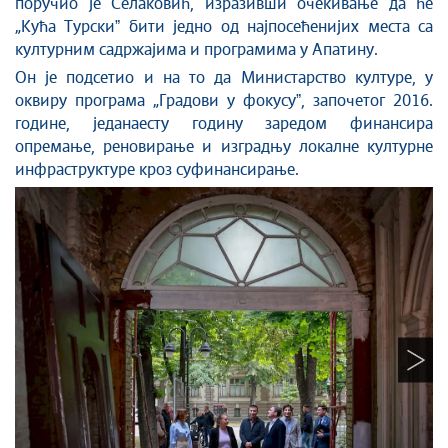
поручио је Селаковић, изразивши очекивање да ће
„Кућа Турскиˮ бити једно од најпосећенијих места са
културним садржајима и програмима у Апатину.
Он је подсетио и на то да Министарство културе, у
оквиру програма „Градови у фокусуˮ, започетог 2016.
године, једанаесту годину заредом финансира
опремање, реновирање и изградњу локалне културне
инфраструктуре кроз суфинансирање.