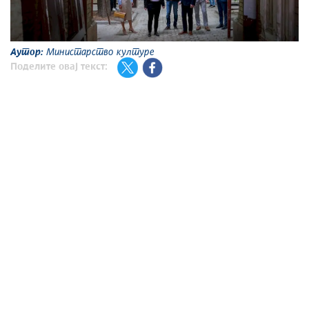
А
Аутор:
Министарство културе
Поделите овај текст: