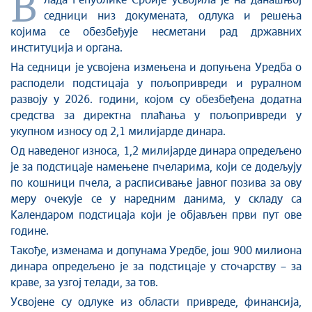
В
лада Републике Србије усвојила је на данашњој
седници низ докумената, одлука и решења
којима се обезбеђује несметани рад државних
институција и органа.
На седници је усвојена измењена и допуњена Уредба о
расподели подстицаја у пољопривреди и руралном
развоју у 2026. години, којом су обезбеђена додатна
средства за директна плаћања у пољопривреди у
укупном износу од 2,1 милијардe динара.
Од наведеног износа, 1,2 милијарде динара опредељено
је за подстицаје намењене пчеларима, који се додељују
по кошници пчела, а расписивање јавног позива за ову
меру очекује се у наредним данима, у складу са
Календаром подстицаја који је објављен први пут ове
године.
Такође, изменама и допунама Уредбе, још 900 милиона
динара опредељено је за подстицаје у сточарству – за
краве, за узгој телади, за тов.
Усвојене су одлуке из области привреде, финансија,