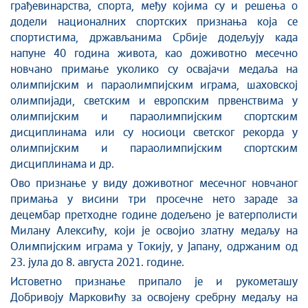
грађевинарства, спорта, међу којима су и решења о
додели националних спортских признања која се
спортистима, држављанима Србије додељују када
напуне 40 година живота, као доживотно месечно
новчано примање уколико су освајачи медаља на
олимпијским и параолимпијским играма, шаховској
олимпијади, светским и европским првенствима у
олимпијским и параолимпијским спортским
дисциплинама или су носиоци светског рекорда у
олимпијским и параолимпијским спортским
дисциплинама и др.
Ово признање у виду доживотног месечног новчаног
примања у висини три просечне нето зараде за
децембар претходне године додељено је ватерполисти
Милану Алексићу, који је освојио златну медаљу на
Олимпијским играма у Токију, у Јапану, одржаним од
23. јула до 8. августа 2021. године.
Истоветно признање припало је и рукометашу
Добривоју Марковићу за освојену сребрну медаљу на