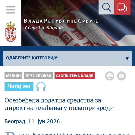
Контакт форма
В
Р
С
ЛАДА
ЕПУБЛИКЕ
РБИЈЕ
У служби грађана
ОДАБЕРИТЕ КАТЕГОРИЈУ:
Kонференцијe за новинаре
МЕДИЈИ
ПРЕС СЛУЖБА
САОПШТЕЊА ВЛАДЕ
Најавe и обавештења
Читај ми
Саопштења Владе
Обезбеђена додатна средства за
Саопштења министарстава
директна плаћања у пољопривреди
Аудио прес
Београд, 11. јун 2026.