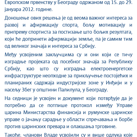
Европском првенству у Београду одржаном од 15. до 29.
јануара 2012. године.
Доношење ових решења је од веома важног интереса за
развој и афирмацију спорта, бољу мотивацију и
припрему спортиста за постизање што бољих резултата,
који ћe допринети афирмацији земље, па је самим тим
од великог значаја и интереса за Србију.
Међу усвојеним закључцима су и они који се тичу
изградње пројеката од посебног значаја за Републику
Србију, као што су изградња електроенергетске
инфраструктуре неопходне за прикључење постојећих и
планираних садржаја индустријске зоне у Инђији и у
насељу Збег у општини Палилула, у Београду.
На седници је усвојен и документ који потврђује да је
потребно да се потпише протокол између Управе
царина Министарства финансија и румунске царинске
управе о јачању сарадње у области спречавања и борбе
против царинских превара и олакшања трговине.
Такође, чланови Владе усвојили су и више одлука које