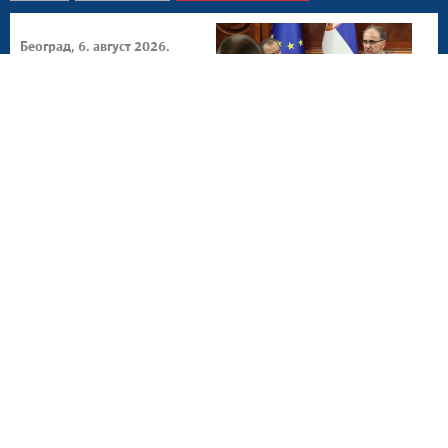
Београд, 6. август 2026.
Држава појачава мере
за сузбијање пожара и
стабилизацију...
Београд, 6. август 2026.
Влада усвојила пакет
подршке привреди
вредан скоро три...
Београд, 6. август 2026.
Настављене активности
надлежних институција
на спречавању...