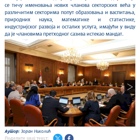
се тичу именовања нових чланова секторских већа у
различитим секторима попут образовања и васпитања,
природних наука, математике и статистике,
индустријског развоја и осталих услуга, имајући у виду
да је члановима претходног сазива истекао мандат.
Аутор:
Зоран Николић
А
Поделите овај текст: