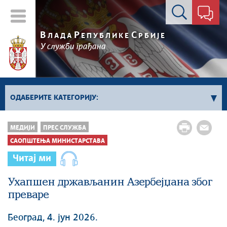
Контакт форма
В
Р
С
ЛАДА
ЕПУБЛИКЕ
РБИЈЕ
У служби грађана
ОДАБЕРИТЕ КАТЕГОРИЈУ:
Kонференцијe за новинаре
МЕДИЈИ
ПРЕС СЛУЖБА
Најавe и обавештења
САОПШТЕЊА МИНИСТАРСТАВА
Саопштења Владе
Читај ми
Саопштења министарстава
Ухапшен држављанин Азербејџана због
Аудио прес
преваре
Београд, 4. јун 2026.