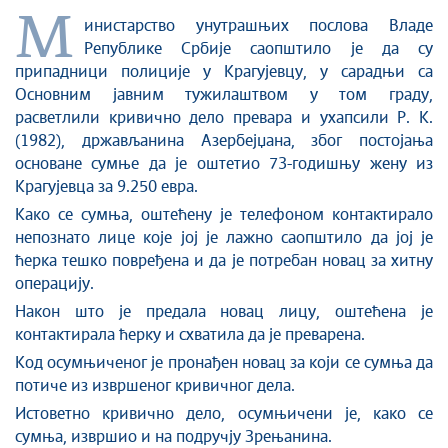
М
инистарство унутрашњих послова Владе
Републике Србије саопштило је да су
припадници полиције у Крагујевцу, у сарадњи са
Основним јавним тужилаштвом у том граду,
расветлили кривично дело преварa и ухапсили Р. К.
(1982), држављанина Азербејџана, због постојања
основане сумње да је оштетио 73-годишњу жену из
Крагујевца за 9.250 евра.
Како се сумња, оштећену је телефоном контактирало
непознато лице које јој је лажно саопштило да јој је
ћерка тешко повређена и да је потребан новац за хитну
операцију.
Након што је предала новац лицу, оштећена је
контактирала ћерку и схватила да је преварена.
Код осумњиченог је пронађен новац за који се сумња да
потиче из извршеног кривичног дела.
Истоветно кривично дело, осумњичени је, како се
сумња, извршио и на подручју Зрењанина.