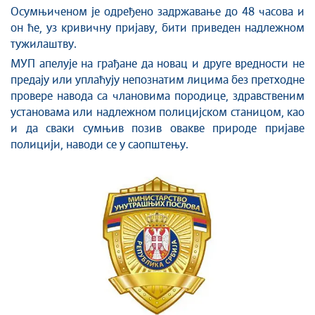
Осумњиченом је одређено задржавање до 48 часова и
он ће, уз кривичну пријаву, бити приведен надлежном
тужилаштву.
МУП апелује на грађане да новац и друге вредности не
предају или уплаћују непознатим лицима без претходне
провере навода са члановима породице, здравственим
установама или надлежном полицијском станицом, као
и да сваки сумњив позив овакве природе пријаве
полицији, наводи се у саопштењу.