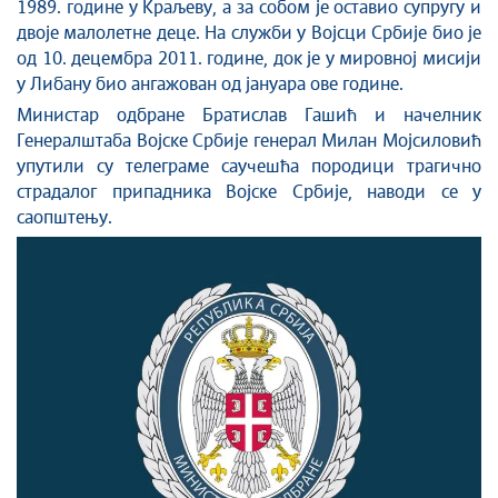
1989. године у Краљеву, а за собом је оставио супругу и
двоје малолетне деце. На служби у Војсци Србије био је
од 10. децембра 2011. године, док је у мировној мисији
у Либану био ангажован од јануара ове године.
Министар одбране Братислав Гашић и начелник
Генералштаба Војске Србије генерал Милан Мојсиловић
упутили су телеграме саучешћа породици трагично
страдалог припадника Војске Србије, наводи се у
саопштењу.