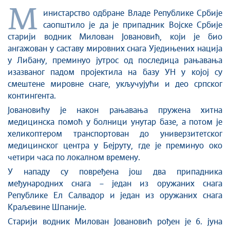
М
инистарство одбране Владе Републике Србије
саопштило је да је припадник Војске Србије
старији водник Милован Јовановић, који је био
ангажован у саставу мировних снага Уједињених нација
у Либану, преминуо јутрос од последица рањавања
изазваног падом пројектила на базу УН у којој су
смештене мировне снаге, укључујући и део српског
контингента.
Јовановићу је након рањавања пружена хитна
медицинска помоћ у болници унутар базе, а потом је
хеликоптером транспортован до универзитетског
медицинског центра у Бејруту, где је преминуо око
четири часа по локалном времену.
У нападу су повређена још два припадника
међународних снага – један из оружаних снага
Републике Ел Салвадор и један из оружаних снага
Краљевине Шпаније.
Старији водник Милован Јовановић рођен је 6. јуна