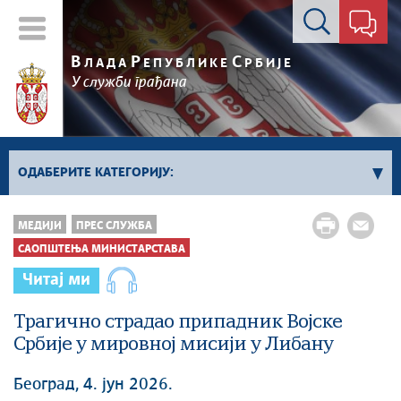
Контакт форма
В
Р
С
ЛАДА
ЕПУБЛИКЕ
РБИЈЕ
У служби грађана
ОДАБЕРИТЕ КАТЕГОРИЈУ:
Kонференцијe за новинаре
МЕДИЈИ
ПРЕС СЛУЖБА
Најавe и обавештења
САОПШТЕЊА МИНИСТАРСТАВА
Саопштења Владе
Читај ми
Саопштења министарстава
Трагично страдао припадник Војске
Аудио прес
Србије у мировној мисији у Либану
Београд, 4. јун 2026.