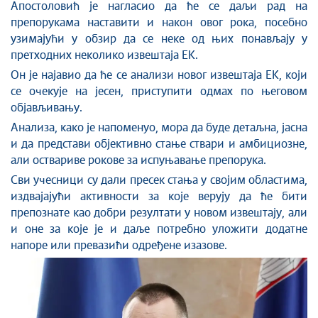
Апостоловић је нагласио да ће се даљи рад на
препорукама наставити и након овог рока, посебно
узимајући у обзир да се неке од њих понављају у
претходних неколико извештаја ЕК.
Он је најавио да ће се анализи новог извештаја ЕК, који
се очекује на јесен, приступити одмах по његовом
објављивању.
Анализа, како је напоменуо, мора да буде детаљна, јасна
и да представи објективно стање ствари и амбициозне,
али оствариве рокове за испуњавање препорука.
Сви учесници су дали пресек стања у својим областима,
издвајајући активности за које верују да ће бити
препознате као добри резултати у новом извештају, али
и оне за које је и даље потребно уложити додатне
напоре или превазићи одређене изазове.