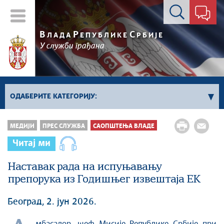
Контакт форма
В
Р
С
ЛАДА
ЕПУБЛИКЕ
РБИЈЕ
У служби грађана
ОДАБЕРИТЕ КАТЕГОРИЈУ:
Kонференцијe за новинаре
МЕДИЈИ
ПРЕС СЛУЖБА
САОПШТЕЊА ВЛАДЕ
Најавe и обавештења
Читај ми
Саопштења Владе
Наставак рада на испуњавању
Саопштења министарстава
препорука из Годишњег извештаја ЕК
Аудио прес
Београд, 2. јун 2026.