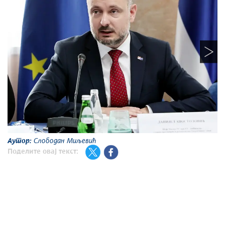
А
Аутор:
Слободан Миљевић
Поделите овај текст: