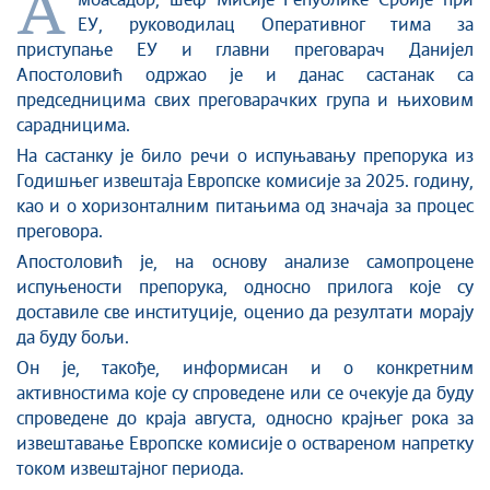
А
мбасадор, шеф Мисије Републике Србије при
ЕУ, руководилац Оперативног тима за
приступање ЕУ и главни преговарач Данијел
Апостоловић одржао је и данас састанак са
председницима свих преговарачких група и њиховим
сарадницима.
На састанку је било речи о испуњавању препорука из
Годишњег извештаја Европске комисије за 2025. годину,
као и o хоризонталним питањима од значаја за процес
преговора.
Апостоловић је, на основу анализе самопроцене
испуњености препорука, односно прилога које су
доставиле све институције, оценио да резултати морају
да буду бољи.
Он је, такође, информисан и о конкретним
активностима које су спроведене или се очекује да буду
спроведене до краја августа, односно крајњег рока за
извештавање Европске комисије о оствареном напретку
током извештајног периода.