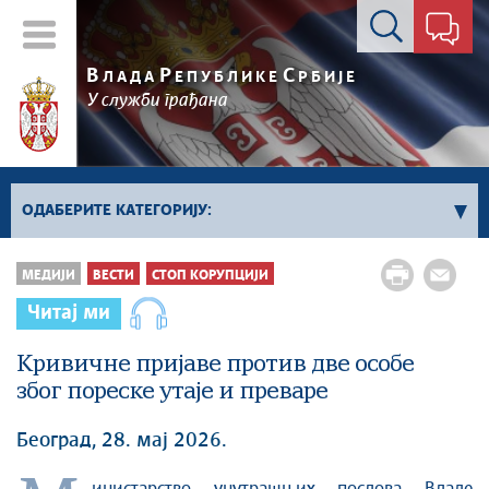
Контакт форма
В
Р
С
ЛАДА
ЕПУБЛИКЕ
РБИЈЕ
У служби грађана
ОДАБЕРИТЕ КАТЕГОРИЈУ:
Влада Србије
МЕДИЈИ
ВЕСТИ
СТОП КОРУПЦИЈИ
Активности премијера
Читај ми
Активности потпредседника
Активности Владе
Кривичне пријаве против две особе
због пореске утаје и преваре
Косово и Метохија
Политика
Београд, 28. мај 2026.
Економија
Стоп корупцији