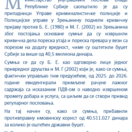
М
инистарство унутрашњих послова Владе
Републике Србије саопштило је да су
Култура и вера
припадници Управе криминалистичке полиције и
Спорт
Полицијске управе у Зрењанину поднели кривичну
Конференције за новинаре
пријаву против Б. Е. (1980) и М. Г. (2002) из Зрењанина
Интервјуи
због постојања основане сумње да су извршили
кривична дела пореска утаја и пореска превара у вези са
Линкови
порезом на додату вредност, чиме су оштетили буџет
Издвојене теме
Србије за више од 40,5 милиона динара.
COVID-19 - архива
Сумња се да су Б. Е. као одговорно лице једног
привредног друштва и М. Г (2002) који је, како се сумња,
фактички управљао тим предузећем, од 2025. до 2026.
године евидентирали примљене рачуне лажног
садржаја са исказаним ПДВ-ом о наводно извршеном
промету добара и услуга, са циљем да се створи привид
регуларног пословања.
На тај начин су, како се сумња, прибавили
противправну имовинску корист од 40.511.027 динара
за колико је оштећен државни буџет.