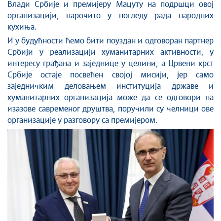
Влади Србије и премијеру Мацуту на подршци овој
организацији, нарочито у погледу рада народних
кухиња.
И у будућности ћемо бити поуздан и одговоран партнер
Србији у реализацији хуманитарних активности, у
интересу грађана и заједнице у целини, а Црвени крст
Србије остаје посвећен својој мисији, јер само
заједничким деловањем институција државе и
хуманитарних организација може да се одговори на
изазове савременог друштва, поручили су челници ове
организације у разговору са премијером.