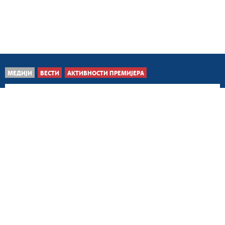
МЕДИЈИ
ВЕСТИ
АКТИВНОСТИ ПРЕМИЈЕРА
Београд, 8. август 2026.
Унапређење сарадње са
Украјином у областима
од заједничког...
Београд, 7. август 2026.
Наставак развоја
пријатељских веза са
Кубом