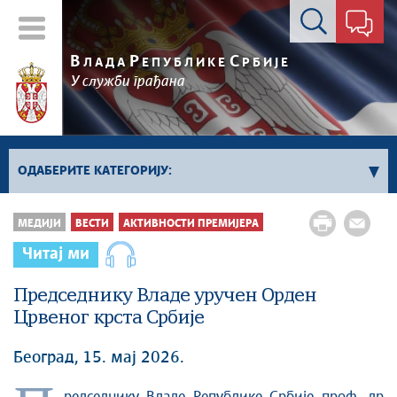
Контакт форма
В
Р
С
ЛАДА
ЕПУБЛИКЕ
РБИЈЕ
У служби грађана
ОДАБЕРИТЕ КАТЕГОРИЈУ:
Влада Србије
МЕДИЈИ
ВЕСТИ
АКТИВНОСТИ ПРЕМИЈЕРА
Активности премијера
Читај ми
Активности потпредседника
Председнику Владе уручен Орден
Активности Владе
Црвеног крста Србије
Косово и Метохија
Политика
Београд, 15. мај 2026.
Економија