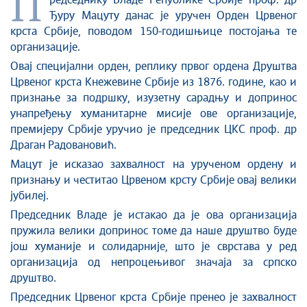
П
Стоп корупцији
редседнику Владе Републике Србије проф. др
Ђуру Мацуту данас је уручен Орден Црвеног
Култура и вера
крста Србије, поводом 150-годишњице постојања те
Спорт
организације.
Конференције за новинаре
Овај специјални орден, реплику првог ордена Друштва
Интервјуи
Црвеног крста Кнежевине Србије из 1876. године, као и
Линкови
признање за подршку, изузетну сарадњу и допринос
унапређењу хуманитарне мисије ове организације,
Издвојене теме
премијеру Србије уручио је председник ЦКС проф. др
COVID-19 - архива
Драган Радовановић.
Мацут је исказао захвалност на урученом ордену и
признању и честитао Црвеном крсту Србије овај велики
јубилеј.
Председник Владе је истакао да је ова организација
пружила велики допринос томе да наше друштво буде
још хуманије и солидарније, што је сврстава у ред
организација од непроцењивог значаја за српско
друштво.
Председник Црвеног крста Србије пренео је захвалност