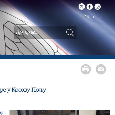
L
EN
+
-
ре у Косову Пољу