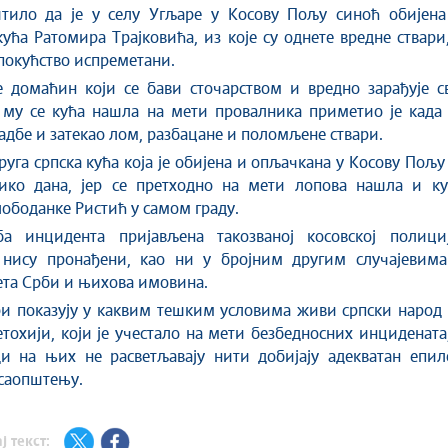
тило да је у селу Угљаре у Косову Пољу синоћ обијена
ућа Ратомира Трајковића, из које су однете вредне ствари
покућство испреметани.
е домаћин који се бави сточарством и вредно зарађује с
 му се кућа нашла на мети провалника приметио је када 
вадбе и затекао лом, разбацане и поломљене ствари.
руга српска кућа која је обијена и опљачкана у Косову Пољу
лико дана, јер се претходно на мети лопова нашла и ку
лободанке Ристић у самом граду.
а инцидента пријављена такозваној косовској полициј
нису пронађени, као ни у бројним другим случајевима
ета Срби и њихова имовина.
и показују у каквим тешким условима живи српски народ 
тохији, који је учестало на мети безбедносних инцидената
и на њих не расветљавају нити добијају адекватан епило
 саопштењу.
ј текст: