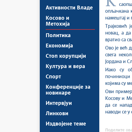
Канцеларија за Косово и Метохију Владе Републике Србије
саопш
Активности Владе
опљачкана к
Косово и
намештај и 
Метохија
Трајковић ј
новац, а да
Политика
вратио са с
Економија
Ово је већ д
свега неко
Стоп корупцији
Јордана и С
Култура и вера
Иако су об
Спорт
починиоци 
којима су м
Конференције за
Ови пример
новинаре
Косову и Ме
Интервјуи
да се напад
наводи се у
Линкови
Издвојене теме
Поделите ова