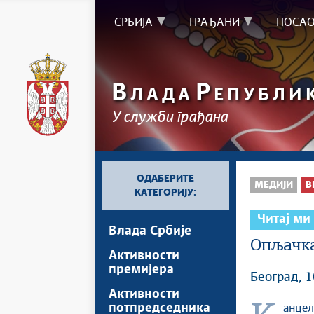
СРБИЈА
ГРАЂАНИ
ПОСА
В
Р
ЛАДА
ЕПУБЛИ
У служби грађана
ОДАБЕРИТЕ
МЕДИЈИ
В
КАТЕГОРИЈУ:
Читај ми
Влада Србије
Опљачка
Активности
премијера
Београд, 1
Активности
потпредседника