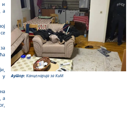
 и
, а
вој
се
 за
ћа
и,
Аутор:
Канцеларија за КиМ
 у
на
, а
г,