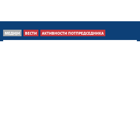
МЕДИЈИ
ВЕСТИ
АКТИВНОСТИ ПОТПРЕДСЕДНИКА
Београд, 6. август 2026.
Пуна подршка даљој
афирмацији спорта у
полицији
Београд, 6. август 2026.
Рударство један од
стубова развоја Србије
Београд, 5. август 2026.