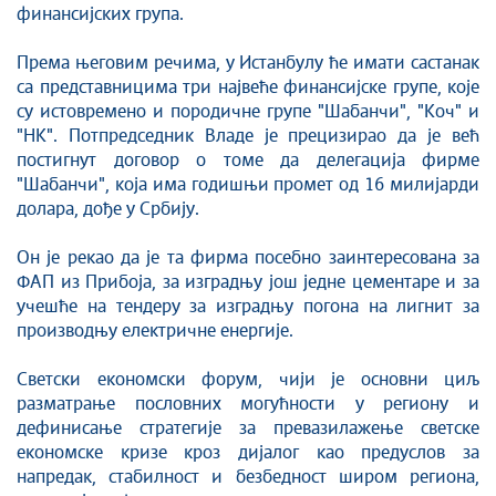
финансијских група.
Према његовим речима, у Истанбулу ће имати састанак
са представницима три највеће финансијске групе, које
су истовремено и породичне групе "Шабанчи", "Коч" и
"НК". Потпредседник Владе је прецизирао да је већ
постигнут договор о томе да делегација фирме
"Шабанчи", која има годишњи промет од 16 милијарди
долара, дође у Србију.
Он је рекао да је та фирма посебно заинтересована за
ФАП из Прибоја, за изградњу још једне цементаре и за
учешће на тендеру за изградњу погона на лигнит за
производњу електричне енергије.
Светски економски форум, чији је основни циљ
разматрање пословних могућности у региону и
дефинисање стратегије за превазилажење светске
економске кризе кроз дијалог као предуслов за
напредак, стабилност и безбедност широм региона,