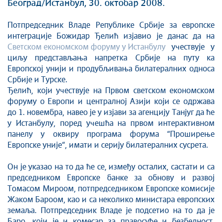
Стоп корупцији
Београд/Истанбул, 30. октобар 2008.
Култура и вера
Потпредседник Владе Републике Србије за европске
Спорт
интеграције Божидар Ђелић изјавио је данас да на
Конференције за новинаре
Светском економском форуму у Истанбулу
учествује у
Интервјуи
циљу представљања напретка Србије на путу ка
Европској унији и продубљивања билатералних односа
Линкови
Србије и Турске.
Издвојене теме
Ђелић, који учествује на Првом светском економском
COVID-19 - архива
форуму о Европи и централној Азији који се одржава
до 1. новембра, навео је у изјави за агенцију Танјуг да ће
у Истанбулу, поред учешћа на првом интерактивном
панелу у оквиру програма форума “Проширење
Европске уније“, имати и серију билатералних сусрета.
Он је указао на то да ће се, између осталих, састати и са
председником Европске банке за обнову и развој
Томасом Мироом, потпредседником Европске комисије
Жаком Бароом, као и са неколико министара европских
земаља. Потпредседник Владе је подсетио на то да је
Баро, који је и комесар за правосуђе и безбедност,