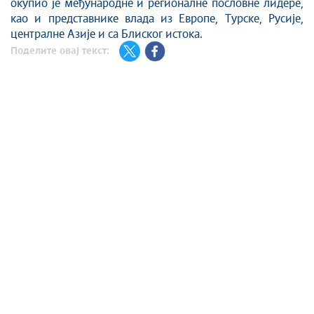
окупио је међународне и регионалне пословне лидере,
као и представнике влада из Европе, Турске, Русије,
централне Азије и са Блиског истока.
Поделите овај текст: