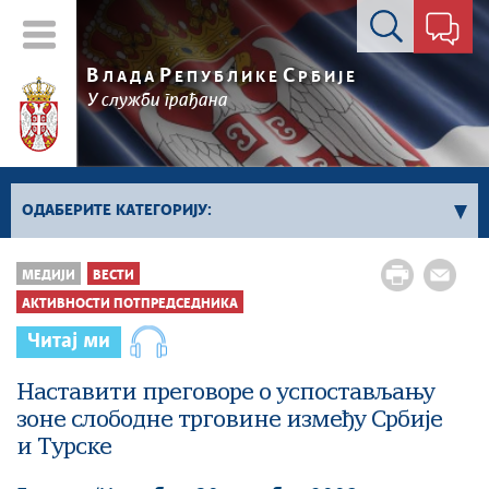
Контакт форма
В
Р
С
ЛАДА
ЕПУБЛИКЕ
РБИЈЕ
У служби грађана
ОДАБЕРИТЕ КАТЕГОРИЈУ:
Влада Србије
МЕДИЈИ
ВЕСТИ
Активности премијера
АКТИВНОСТИ ПОТПРЕДСЕДНИКА
Активности потпредседника
Читај ми
Активности Владе
Наставити преговоре о успостављању
Косово и Метохија
зоне слободне трговине између Србије
Политика
и Турске
Економија