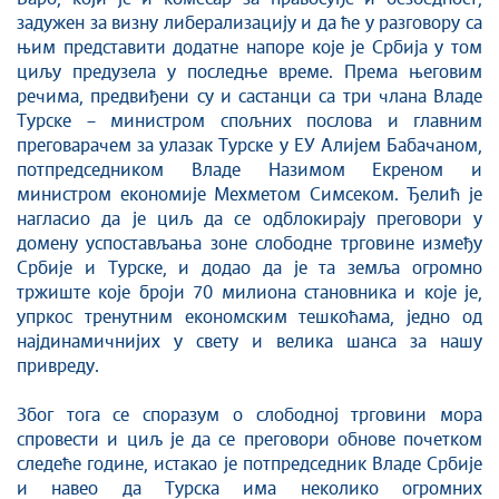
задужен за визну либерализацију и да ће у разговору са
њим представити додатне напоре које је Србија у том
циљу предузела у последње време. Према његовим
речима, предвиђени су и састанци са три члана Владе
Турске – министром спољних послова и главним
преговарачем за улазак Турске у ЕУ Алијем Бабачаном,
потпредседником Владе Назимом Екреном и
министром економије Мехметом Симсеком. Ђелић је
нагласио да је циљ да се одблокирају преговори у
домену успостављања зоне слободне трговине између
Србије и Турске, и додао да је та земља огромно
тржиште које броји 70 милиона становника и које је,
упркос тренутним економским тешкоћама, једно од
најдинамичнијих у свету и велика шанса за нашу
привреду.
Због тога се споразум о слободној трговини мора
спровести и циљ је да се преговори обнове почетком
следеће године, истакао је потпредседник Владе Србије
и навео да Турска има неколико огромних