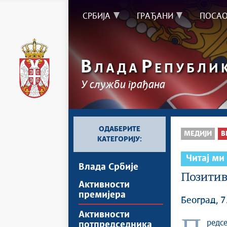
СРБИЈА
ГРАЂАНИ
ПОСА
В
Р
ЛАДА
ЕПУБЛИ
У служби грађана
ОДАБЕРИТЕ
МЕДИЈИ
В
КАТЕГОРИЈУ:
Читај ми
Влада Србије
Позитив
Активности
премијера
Београд, 7
Активности
потпредседника