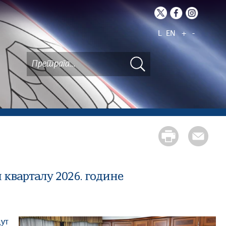
L
EN
+
-
кварталу 2026. године