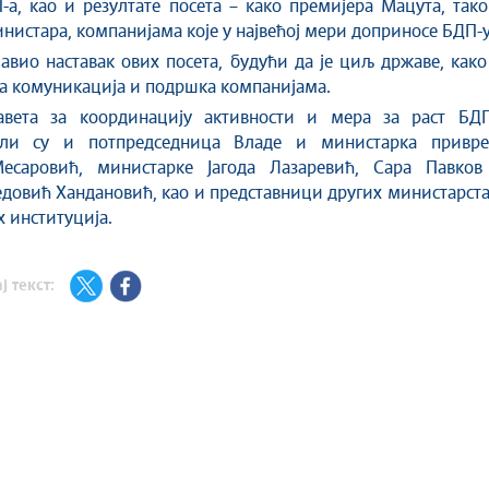
-а, као и резултате посета – како премијера Мацута, так
нистара, компанијама које у највећој мери доприносе БДП-у
јавио наставак ових посета, будући да је циљ државе, како
на комуникација и подршка компанијама.
вета за координацију активности и мера за раст БДП
али су и потпредседница Владе и министарка привре
есаровић, министарке Јагода Лазаревић, Сара Павков
едовић
Хандановић
, као и представници других министарст
 институција.
ј текст: