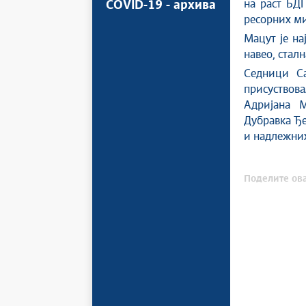
на раст БДП
COVID-19 - архива
ресорних ми
Мацут је на
навео, стал
Седници Са
присуствов
Адријана М
Дубравка Ђ
и надлежних
Поделите ова