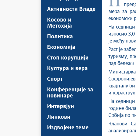
Председник Владе Републике Србије проф. др Ђуро Мацут
предс
Активности Владе
мера за ра
економски р
Косово и
Метохија
На седници 
износио 3,0
Политика
је међу прв
Економија
Раст је заб
туризму, пр
Стоп корупцији
пад бележи 
Култура и вера
Министарка
Спорт
Софронијев
кварталу би
Конференције за
инфраструкт
новинаре
На седници 
Интервјуи
године била 
Србија по п
Линкови
Чланови Са
Издвојене теме
анализирали