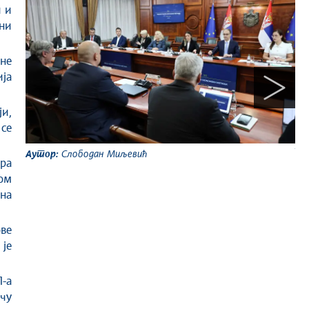
и и
ни
ине
ија
ји,
 се
Ау
Аутор:
Слободан Миљевић
ра
ом
јна
ове
 је
-а
чу