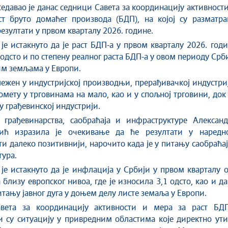
едавао је данас седници Савета за координацију активност
ст бруто домаћег производа (БДП), на којој су разматра
езултати у првом кварталу 2026. године.
је истакнуто да је раст БДП-а у првом кварталу 2026. год
 одсто и по степену реалног раста БДП-а у овом периоду Срб
им земљама у Европи.
ележен у индустријској производњи, прерађивачкој индустри
омету у трговинама на мало, као и у спољној трговини, док
у грађевинској индустрији.
 грађевинарства, саобраћаја и инфраструктуре Александ
ић изразила је очекивање да ће резултати у наредн
ти далеко позитивнији, нарочито када је у питању саобраћа
ура.
је истакнуто да је инфлација у Србији у првом кварталу 
близу европског нивоа, где је износила 3,1 одсто, као и да
итању јавног дуга у доњем делу листе земаља у Европи.
вета за координацију активности и мера за раст БДП
 су ситуацију у привредним областима које директно ути