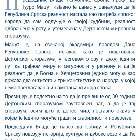
П
Стоп корупцији
редседник Владе Републике Србије проф. др
Ђуро Мацут изјавио је данас у Бањалуци да је
Култура и вера
Република Српска реалност настала као потреба српског
Спорт
народа да сам одлучује о својој судбини, реалност
Конференције за новинаре
одбрањена у рату и утемељена у Дејтонском мировном
Интервјуи
споразуму.
Линкови
Мацут је
,
на свечаној академији поводом Дана
Републике Српске
,
истакао како је поштовање
Издвојене теме
Дејтонског споразума, у његовом слову и духу, једини
COVID-19 - архива
пут ка трајном миру и сигурности у региону и да је
реалност да је Босна и Херцеговина једино могућа као
држава два ентитета и три конститутивна народа, у којој
нема прегласавања и наметања утицаја споља.
Премијер ј
е подсетио
на то
да је пре више од 30 година
Дејтонским споразумом заустављен рат, а да је тај
споразум, осим што је донео мир, поставио оквир у
којем је једино могуће градити стабилност и поверење.
Председник Владе
је навео да Србију и Републику
Српску повезују историја, култура и дубоке везе и да ће