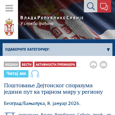
Контакт форма
В
Р
С
ЛАДА
ЕПУБЛИКЕ
РБИЈЕ
У служби грађана
ОДАБЕРИТЕ КАТЕГОРИЈУ:
Влада Србије
МЕДИЈИ
ВЕСТИ
АКТИВНОСТИ ПРЕМИЈЕРА
Активности премијера
Читај ми
Активности потпредседника
Поштовање Дејтонског споразума
Активности Владе
једини пут ка трајном миру у региону
Косово и Метохија
Политика
Београд/Бањалука, 8. јануар 2026.
Економија