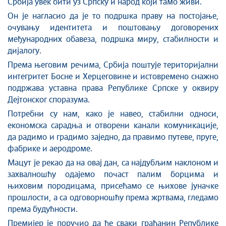
Србија увек бити уз Српску и народ који тамо живи.
Он је н
агласио да је то подршка праву на постојање,
очувању идентитета и поштовању договорених
међународних обавеза, подршка миру, стабилности и
дијалогу.
Према његовим речима, Србија поштује територијални
интегритет Босне и Херцеговине и истовремено снажно
подржава уставна права Републике Српске у оквиру
Дејтонског споразума.
Потребни су нам, како је навео, стабилни односи,
економска сарадња и отворени канали комуникације,
да радимо и градимо заједно, да правимо путеве, пруге,
фабрике и аеродроме.
Мацут је рекао да на овај дан, са најдубљим наклоном и
захвалношћу одајемо почаст палим борцима и
њиховим породицама, присећамо се њихове јуначке
прошлости, а са одговорношћу према жртвама, гледамо
према будућности.
Премијер је
поручио
да ће сваки грађанин Републике