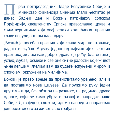
Стоп корупцији
П
рви потпредседник Владе
Републике Србије
и
Култура и вера
министар финансија Синиша Мали честитао је
Спорт
данас Бадњи дан и Божић патријарху српском
Конференције за новинаре
Порфирију, свештенству Српске православне цркве и
Интервјуи
свим верницима који
овај
велики хришћански празник
Линкови
славе по јулијанском календару.
Издвојене теме
„
Божић је посебан празник који слави мир, поштовање,
радост и љубав. У духу
једног
од најважнијих верских
COVID-19 - архива
празника, желим
в
ам добро здравље, срећу, благостање,
успех, љубав, осмехе и све оне ситне радости које живот
чине лепшим. Желим вам да будете испуњени миром и
спокојем, окружени најмилијима.
Божић је право време да преиспитамо урађено, али и
да поставимо нове циљеве. Да пружимо руку једни
другима и да, без обзира на разлике, изградимо здраве
односе, који ће само убрзати развој и напредак наше
Србије. Да заједно, сложни, идемо напред и направимо
још боље место за живот свих грађана.