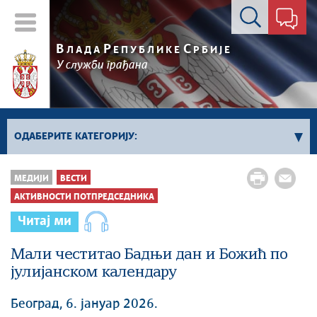
Контакт форма
В
Р
С
ЛАДА
ЕПУБЛИКЕ
РБИЈЕ
У служби грађана
ОДАБЕРИТЕ КАТЕГОРИЈУ:
Влада Србије
МЕДИЈИ
ВЕСТИ
Активности премијера
АКТИВНОСТИ ПОТПРЕДСЕДНИКА
Активности потпредседника
Читај ми
Активности Владе
Мали честитао Бадњи дан и Божић по
Косово и Метохија
јулијанском календару
Политика
Економија
Београд, 6. јануар 2026.