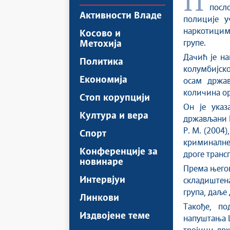
Потпредседник Владе Републике Србије и министар унутрашњих
посл
Активности Владе
полиције у
наркотицим
Косово и
групе.
Метохија
Дачић је на
Политика
колумбијско
Економија
осам држав
количина ор
Стоп корупцији
Он је указ
Култура и вера
држављани Б. 
Р. М. (2004)
Спорт
криминалне 
Конференције за
дроге транс
новинаре
Према његов
Интервјуи
складиштен
група, даље
Линкови
Такође, по
Издвојене теме
напуштања Ш