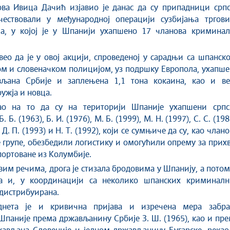
ова Ивица Дачић изјавио је данас да су припадници српс
чествовали у међународној операцији сузбијања тргови
а, у којој је у Шпанији ухапшено 17 чланова криминал
вео да је у овој акцији, спроведеној у сарадњи са шпанск
м и словеначком полицијом, уз подршку Европола, ухапше
љана Србије и заплењена 1,1 тона кокаина, као и ве
ужја и новца.
ао на то да су на територији Шпаније ухапшени српс
Б. (1963), Б. И. (1976), М. Б. (1999), М. Н. (1997), С. С. (198
, Д. П. (1993) и Н. Т. (1992), који се сумњиче да су, као члан
групе, обезбедили логистику и омогућили опрему за прих
портоване из Колумбије.
им речима, дрога је стизала бродовима у Шпанију, а потом
а и, у координацији са неколико шпанских криминалн
 дистрибуирана.
днета је и кривична пријава и изречена мера забра
паније према држављанину Србије З. Ш. (1965), као и пр