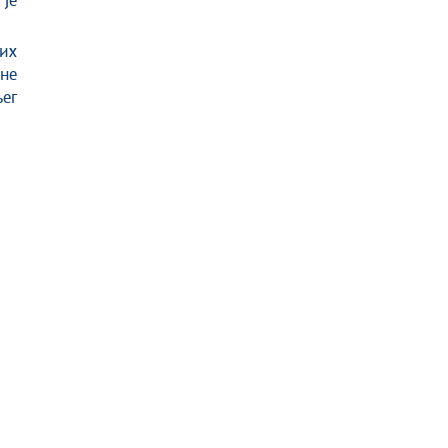
је
их
не
ег