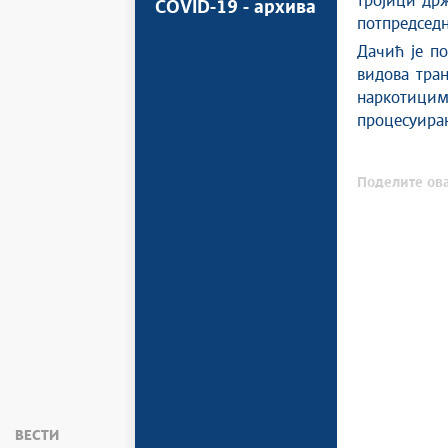
тројици држ
COVID-19 - архива
потпредседн
Дачић је п
видова тра
наркотицим
процесуира
Поделите ова
ВЕСТИ