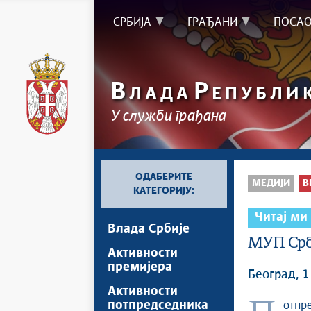
СРБИЈА
ГРАЂАНИ
ПОСА
В
Р
ЛАДА
ЕПУБЛИ
У служби грађана
ОДАБЕРИТЕ
МЕДИЈИ
В
КАТЕГОРИЈУ:
Читај ми
Влада Србије
МУП Срб
Активности
премијера
Београд, 
Активности
потпредседника