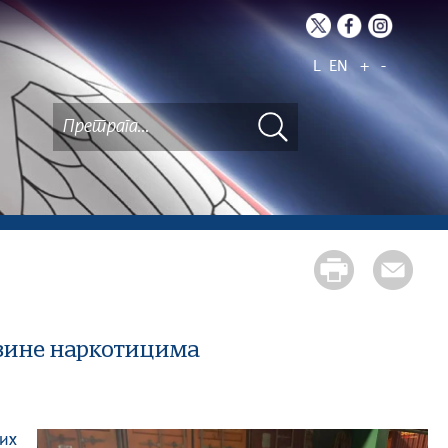
L
EN
+
-
овине наркотицима