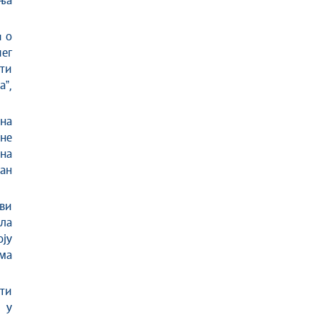
шња
ч о
ег
ити
аˮ,
 на
јне
на
ан
ви
ала
ју
зма
ити
 у