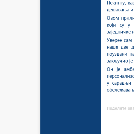
Пекингу, ка
дешавања и 
Овом прили
који су у 
заједничке 
Уверен сам 
наше две д
поуздани п
закључио је
Он је амб
персонализо
у сарадњи 
обележавања
Поделите ова