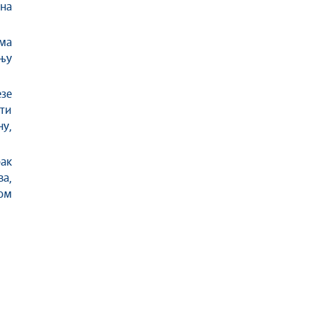
рна
ма
њу
езе
ти
у,
ак
ва,
ом