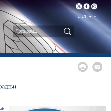
L
EN
+
-
арадњи
рић