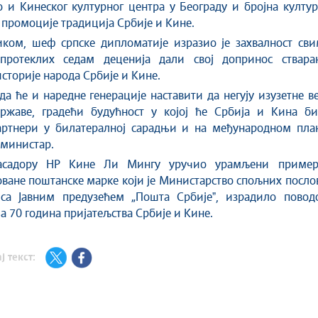
о и Кинеског културног центра у Београду и бројна култу
промоције традиција Србије и Кине.
ком, шеф српске дипломатије изразио је захвалност сви
протеклих седам деценија дали свој допринос ствара
историје народа Србије и Кине.
да ће и наредне генерације наставити да негују изузетне в
ржаве, градећи будућност у којој ће Србија и Кина би
артнери у билатералној сарадњи и на међународном план
 министар.
асадору НР Кине Ли Мингу уручио урамљени пример
ване поштанске марке који је Министарство спољних посло
са Јавним предузећем „Пошта Србијеˮ, израдило повод
 70 година пријатељства Србије и Кине.
ј текст: