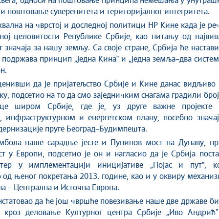
 свега, односи на поштовање принципа немешања у унутра
 и поштовање суверенитета и територијалног интегритета.
ахвална на чврстој и доследној политици НР Кине када је ре
ној целовитости Републике Србије, као питању од највиш
 значаја за нашу земљу. Са своје стране, Србија ће настав
 подржава принцип „једна Кинаˮ и „једна земља–два систем
н.
ценивши да је пријатељство Србије и Кине данас видљиво
ку, подсетио на то да смо заједничким снагама градили бро
ице широм Србије, где је, уз друге важне пројекте 
, инфраструктурном и енергетском плану, посебно значај
дернизације пруге Београд–Будимпешта.
имбола наше сарадње јесте и Пупинов мост на Дунаву, пр
т у Европи, подсетио је он и нагласио да је Србија пост
ктер у имплементацији иницијативе „Појас и путˮ, ко
од њеног покретања 2013. године, као и у оквиру механи
а – Централна и Источна Европа.
нстатовао да ће још чвршће повезивање наше две државе б
о кроз деловање Културног центра Србије „Иво Андрићˮ