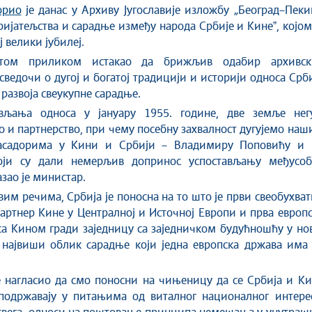
орио
је данас у Архиву Југославије изложбу „Београд–Пеки
ријатељства и сарадње између народа Србије и Кинеˮ, којом
 велики јубилеј.
том приликом истакао да брижљив одабир архивск
сведочи о дугој и богатој традицији и историји односа Срб
 развоја свеукупне сарадње.
вљања односа у јануару 1955. године, две земље негу
о и партнерство, при чему посебну захвалност дугујемо на
асадорима у Кини и Србији – Владимиру Поповићу и 
који су дали немерљив допринос успостављању међусоб
азао је министар.
им речима, Србија је поносна на то што је први свеобухва
артнер Кине у Централној и Источној Европи и прва европ
са Кином гради заједницу са заједничком будућношћу у но
 највиши облик сарадње који једна европска држава има 
 нагласио да смо поносни на чињеницу да се Србија и Ки
подржавају у питањима од виталног националног интерес