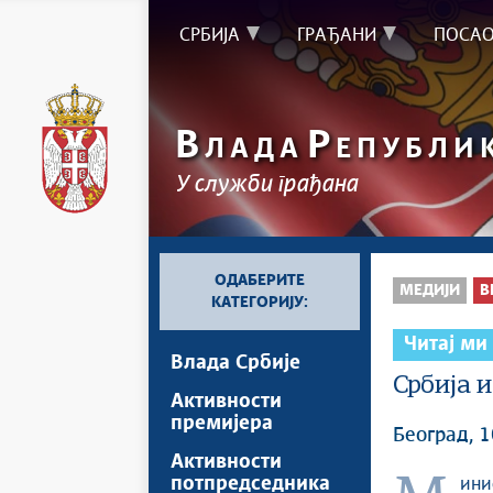
СРБИЈА
ГРАЂАНИ
ПОСА
В
Р
ЛАДА
ЕПУБЛИ
У служби грађана
ОДАБЕРИТЕ
МЕДИЈИ
В
КАТЕГОРИЈУ:
Читај ми
Влада Србије
Србија 
Активности
премијера
Београд, 
Активности
потпредседника
Мин