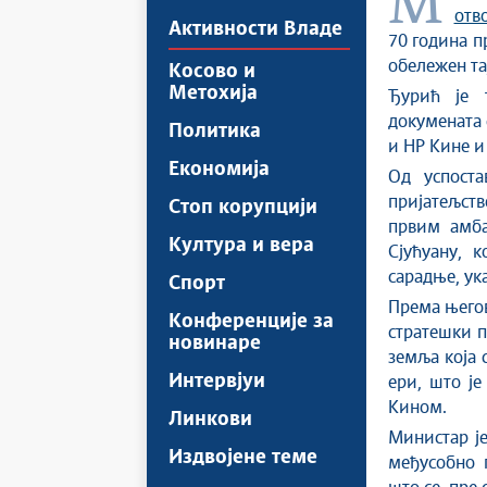
отв
Активности Владе
70 година п
обележен тај
Косово и
Метохија
Ђурић је 
докумената 
Политика
и НР Кине и
Економија
Од успоста
пријатељств
Стоп корупцији
првим амб
Култура и вера
Сјућуану, 
сарадње, ук
Спорт
Према његов
Конференције за
стратешки п
новинаре
земља која 
Интервјуи
ери, што је
Кином.
Линкови
Министар је
Издвојене теме
међусобно 