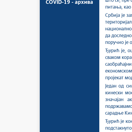
што се, пре
COVID-19 - архива
питања, као
Србија је з
територијал
националног
да доследно
поручио је о
Ђурић је, о
сваком кора
саобраћајн
економском
пројекат мо
Један од с
кинески мос
значајан а
подржавамо 
сарадње Кин
Ђурић је ко
подстакнут