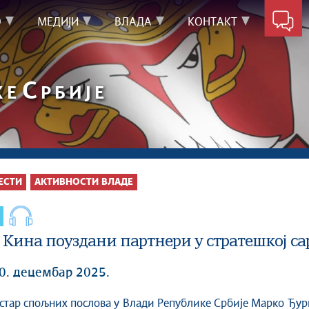
О
МЕДИЈИ
ВЛАДА
КОНТАКТ
С
КЕ
РБИЈЕ
ЕСТИ
АКТИВНОСТИ ВЛАДЕ
и Кина поуздани партнери у стратешкој с
10. децембар 2025.
истар спољних послова у Влади Републике Србије Марко Ђу