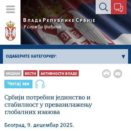
Контакт форма
В
Р
С
ЛАДА
ЕПУБЛИКЕ
РБИЈЕ
У служби грађана
ОДАБЕРИТЕ КАТЕГОРИЈУ:
Влада Србије
МЕДИЈИ
ВЕСТИ
АКТИВНОСТИ ВЛАДЕ
Активности премијера
Читај ми
Активности потпредседника
Активности Владе
Србији потребни јединство и
стабилност у превазилажењу
Косово и Метохија
глобалних изазова
Политика
Економија
Београд, 9. децембар 2025.