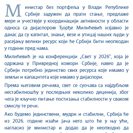
Стоп корупцији
М
инистар без портфеља у Влади Републике
Култура и вера
Србије задужен да прати стање, предлаже
Спорт
мере и учествује у координацији активности у области
Конференције за новинаре
односа са дијаспором Ђорђе Милићевић изјавио је
Интервјуи
данас да су капитал, знање, везе и утицај наших људи у
Линкови
расејању велики ресурс који ће Србији бити неопходан
у години пред нама.
Издвојене теме
Милићевић је на конференцији „Свет у 2026ˮ, која је
COVID-19 - архива
одржана у Привредној комори Србије, навео да је
Србији потребно јединство свих ресурса које имамо у
земљи и капацитета које имамо у дијаспори.
Према његовим речима, свет се суочава са најдубљом
нестабилношћу у последњих неколико деценија, због
чега је кључно питање постизања стабилности у сваком
смислу те речи.
Ако будемо јединствени, мудри и стабилни, Србија ће
из 2026. године изаћи јача него што ће у њу ући,
нагласио је министар и додао да је неопходно да