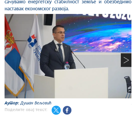
сачувамо енергетску стабилност земље и обезбедимо
наставак економског развоја.
Аутор:
Душан Вељовић
А
Поделите овај текст: