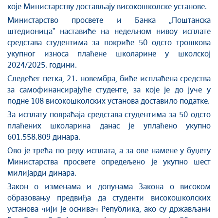
које Министарству достављају високошколске установе.
Министарство просвете и Банка „Поштанска
штедионицаˮ наставиће на недељном нивоу исплате
средстава студентима за покриће 50 одсто трошкова
укупног износа плаћене школарине у школској
2024/2025. години.
Следећег петка, 21. новембра, биће исплаћена средства
за самофинансирајуће студенте, за које је до јуче у
подне 108 високошколских установа доставило податке.
За исплату повраћаја средстава студентима за 50 одсто
плаћених школарина данас је уплаћено укупно
601.558.809 динара.
Ово је трећа по реду исплата, а за ове намене у буџету
Министарства просвете опредељено је укупно шест
милијарди динара.
Закон о изменама и допунама Закона о високом
образовању предвиђа да студенти високошколских
установа чији је оснивач Република, ако су држављани