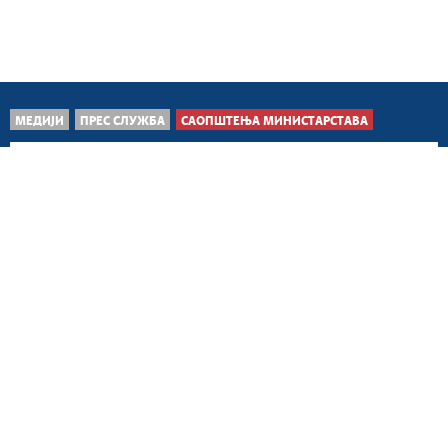
МЕДИЈИ
ПРЕС СЛУЖБА
САОПШТЕЊА МИНИСТАРСТАВА
Београд, 7. август 2026.
Ухапшена једна особа
због противправног
лишења слободе,...
Београд, 7. август 2026.
Војска Србије
ангажована на гашењу
пожара у Делиблатској
пешчари