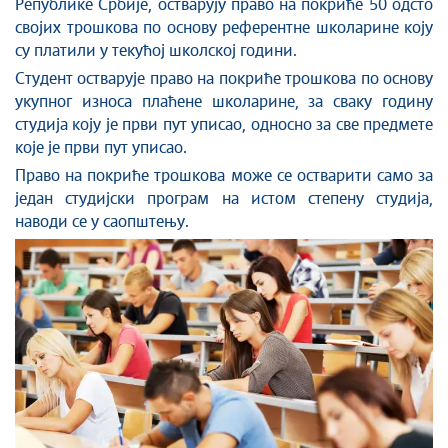
Републике Србије, остварују право на покриће 50 одсто
својих трошкова по основу референтне школарине коју
су платили у текућој школској години.
Студент остварује право на покриће трошкова по основу
укупног износа плаћене школарине, за сваку годину
студија коју је први пут уписао, односно за све предмете
које је први пут уписао.
Право на покриће трошкова може се остварити само за
један студијски програм на истом степену студија,
наводи се у саопштењу.