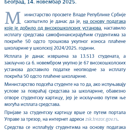
Београд, 14. новембар 2025.
М
инистарство просвете Владе Републике Србије
саопштило је данас да је,
на основу података
које је добило од високошколских установа
, наставило
исплату средстава самофинансирајућим студентима за
покриће 50 одсто трошкова укупног износа плаћене
школарине у школској 2024/2025. години.
Исплата је данас извршена за 13.513 студената, а
закључно са 6. новембром укупно је 67 високошколских
установа доставило податке неопходне за исплату
покрића 50 одсто плаћене школарине.
Министарство подсећа студенте на то да, ако испуњавају
услове за повраћај средстава за школарине, обавезно
отворе студентску картицу, јер је искључиво путем ње
могућа исплата средстава.
Пријаве за студентску картицу врше се путем портала
Управе за трезор, на интернет адреси
zsk.trezor.gov.rs
.
Средства се исплаћују студентима на основу података