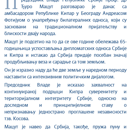
П
Стоп корупцији
редседник Владе Републике Србије проф. др
Ђуро Мацут разговарао је данас са
Култура и вера
амбасадором Републике Кипар у Београду Андреасом
Спорт
Фотијуом о унапређењу билатералних односа, који су
Конференције за новинаре
засновани на традиционалном пријатељству и
Интервјуи
блискости двају народа.
Линкови
Мацут је подсетио на то да се ове године обележава 65-
годишњица успостављања дипломатских односа Србије
Издвојене теме
и Кипра и истакао да Србија придаје посебан значај
COVID-19 - архива
продубљивању веза и сарадње са том земљом.
Он је изразио наду да ће две земље у наредном периоду
наставити са интензивним политичким дијалогом.
Председник Владе је исказао захвалност на
континуираној подршци Кипра суверенитету и
територијалном интегритету Србије, односно на
доследном и принципијелном ставу о
непризнавању једнострано проглашене независности
тзв. Косова.
Мацут је навео да Србија, такође, пружа пуну и