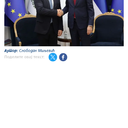
Аутор:
Слободан Миљевић
Поделите овај текст: