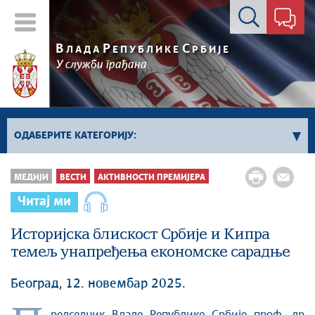
Контакт форма
В
Р
С
ЛАДА
ЕПУБЛИКЕ
РБИЈЕ
У служби грађана
ОДАБЕРИТЕ КАТЕГОРИЈУ:
Влада Србије
МЕДИЈИ
ВЕСТИ
АКТИВНОСТИ ПРЕМИЈЕРА
Активности премијера
Читај ми
Активности потпредседника
Историјска блискост Србије и Кипра
Активности Владе
темељ унапређења економске сарадње
Косово и Метохија
Политика
Београд, 12. новембар 2025.
Економија