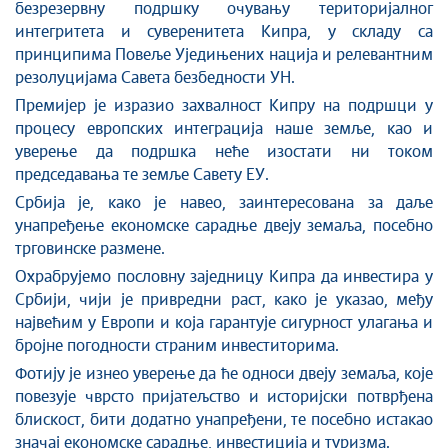
безрезервну подршку очувању територијалног
интегритета и суверенитета Кипра, у складу са
принципима Повеље Уједињених нација и релевантним
резолуцијама Савета безбедности УН.
Премијер је изразио захвалност Кипру на подршци у
процесу европских интеграција наше земље, као и
уверење да подршка неће изостати ни током
председавања те земље Савету ЕУ.
Србија је, како је навео, заинтересована за даље
унапређење економске сарадње двеју земаља, посебно
трговинске размене.
Охрабрујемо пословну заједницу Кипра да инвестира у
Србији, чији је привредни раст, како је указао, међу
највећим у Европи и која гарантује сигурност улагања и
бројне погодности страним инвеститорима.
Фотију је изнео уверење да ће односи двеју земаља, које
повезује чврсто пријатељство и историјски потврђена
блискост, бити додатно унапређени, те посебно истакао
значај економске сарадње, инвестиција и туризма.