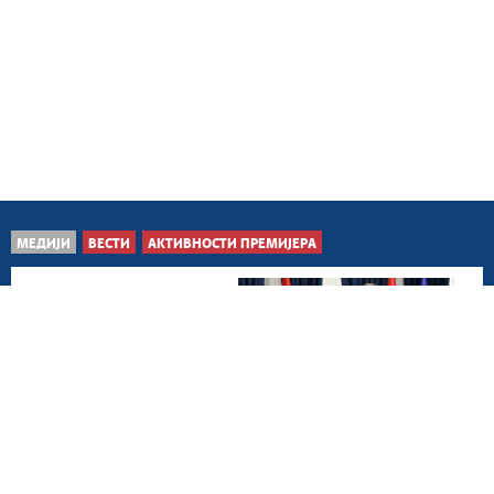
МЕДИЈИ
ВЕСТИ
АКТИВНОСТИ ПРЕМИЈЕРА
Београд, 6. август 2026.
Значајан простор за
унапређење сарадње са
Мароком
Београд, 6. август 2026.
Интензивирање сарадње