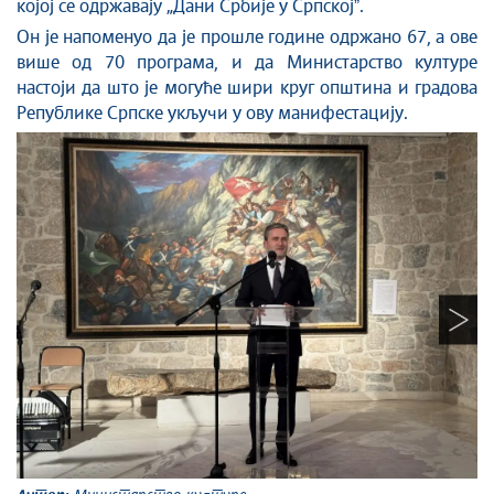
којој се одржавају „Дани Србије у Српскојˮ.
Он је напоменуо да је прошле године одржано 67, а ове
више од 70 програма, и да Министарство културе
настоји да што је могуће шири круг општина и градова
Републике Српске укључи у ову манифестацију.