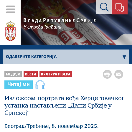
Контакт форма
В
Р
С
ЛАДА
ЕПУБЛИКЕ
РБИЈЕ
У служби грађана
ОДАБЕРИТЕ КАТЕГОРИЈУ:
Влада Србије
МЕДИЈИ
ВЕСТИ
КУЛТУРА И ВЕРА
Активности премијера
Читај ми
Активности потпредседника
Активности Владе
Изложбом портрета вођа Херцеговачког
устанка настављени „Дани Србије у
Косово и Метохија
Српскојˮ
Политика
Економија
Београд/Требиње, 8. новембар 2025.
Стоп корупцији