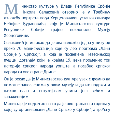
М
Култура и вера
инистар културе у Влади Републике Србије
Никола Селаковић
отворио је
у Требињу
Спорт
изложбу портрета вођа Херцеговачког устанка сликара
Конференције за новинаре
Небојше Ђурановића, коју је Министарство културе
Интервјуи
Републике Србије трајно поклонило Музеју
Линкови
Херцеговине.
Издвојене теме
Селаковић је истакао да је ова изложба једна у низу од
преко 70 манифестација које су део програма „Дани
COVID-19 - архива
Србије у Српскојˮ, а која је посвећена Невесињској
пушци, догађају који је крајем 19. века променио ток
историје српског народа уопште, а посебно српског
народа са ове стране Дрине.
Он је рекао да је Министарство културе увек спремно да
помогне запосленима у овом музеју и да их подржи и
њихов елан и ентузијазам учини још већим и
запаженијим.
Министар је подсетио на то да је ово тринаеста година у
којој су организовани „Дани Српске у Србијиˮ, а трећа у