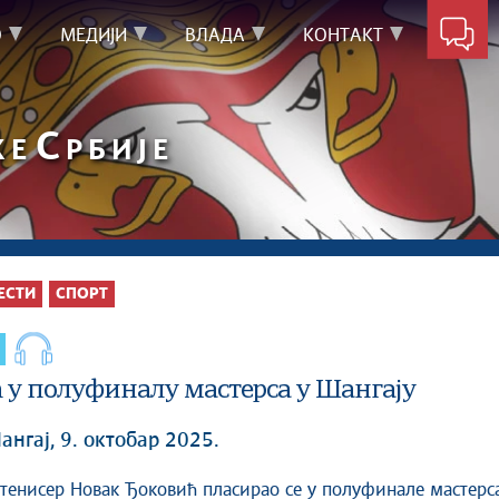
О
МЕДИЈИ
ВЛАДА
КОНТАКТ
С
КЕ
РБИЈЕ
ЕСТИ
СПОРТ
 у полуфиналу мастерса у Шангају
нгај, 9. октобар 2025.