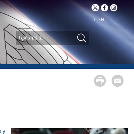
L
EN
+
-