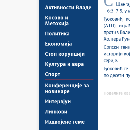
Српски тенисер Новак Ђоковић пласирао се у полуфинале мастерса у
Шангај
Активности Владе
– 6:3, 7:5, у
Косово и
Ђоковић, ко
Метохија
(АТП), игра
против Вале
Политика
Холгера Рунеа
Економија
Српски тени
Стоп корупцији
историји ко
серије.
Култура и вера
Ђоковић се 
Спорт
по десети п
Конференције за
новинаре
Поделите ова
Интервјуи
Линкови
Издвојене теме