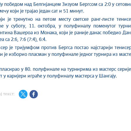
у победом над Белгијанцем Зизуом Бергсом са 2:0 у сетов
 мечу који је трајао један сат и 51 минут.
ји је тренутно на петом месту светске ранг-листе тенис
ће у суботу, 11. октобра, у полуфиналу поменутог турни
нтина Вашероа из Монака, који је раније данас победио Да
 са 2:6, 7:6 (7:4), 6:4.
сер је тријумфом против Бергса постао најстарији тенисе
ји је изборио пласман у полуфинале једног турнира из маст
пласирао у 80. полуфинале на турнирима из мастерс серије
ут у каријери играће у полуфиналу мастерса у Шангају.
ј текст: