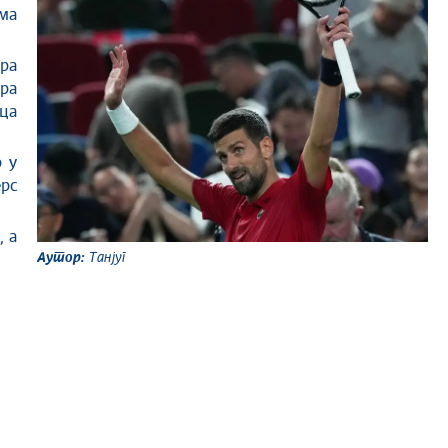
има
ера
ра
нца
р у
ерс
, а
Аутор:
Танјуг