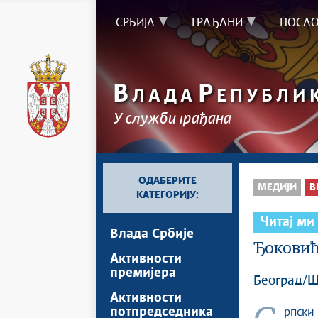
СРБИЈА
ГРАЂАНИ
ПОСА
В
Р
ЛАДА
ЕПУБЛИ
У служби грађана
ОДАБЕРИТЕ
МЕДИЈИ
В
КАТЕГОРИЈУ:
Читај ми
Влада Србије
Ђоковић
Активности
премијера
Београд/Ша
Активности
потпредседника