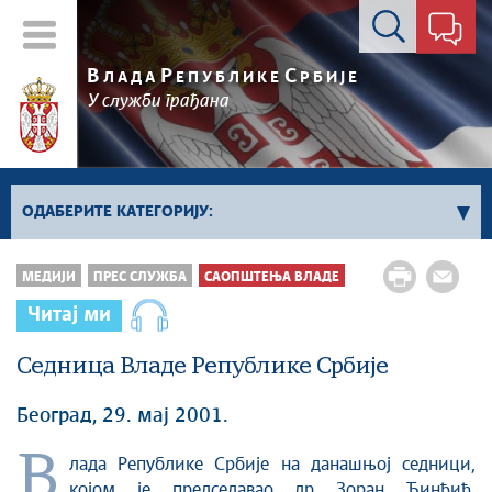
Контакт форма
В
Р
С
ЛАДА
ЕПУБЛИКЕ
РБИЈЕ
У служби грађана
ОДАБЕРИТЕ КАТЕГОРИЈУ:
Kонференцијe за новинаре
МЕДИЈИ
ПРЕС СЛУЖБА
САОПШТЕЊА ВЛАДЕ
Најавe и обавештења
Читај ми
Саопштења Владе
Седница Владе Републике Србије
Саопштења министарстава
Аудио прес
Београд, 29. мај 2001.
В
лада Републике Србије на данашњој седници,
којом је председавао др Зоран Ђинђић,