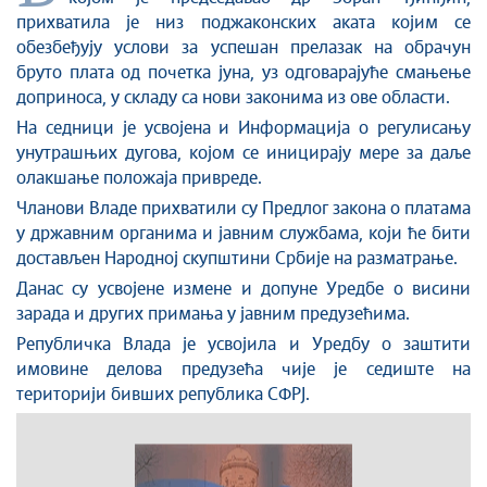
прихватила је низ поджаконских аката којим се
обезбеђују услови за успешан прелазак на обрачун
бруто плата од почетка јуна, уз одговарајуће смањење
доприноса, у складу са нови законима из ове области.
На седници је усвојена и Информација о регулисању
унутрашњих дугова, којом се иницирају мере за даље
олакшање положаја привреде.
Чланови Владе прихватили су Предлог закона о платама
у државним органима и јавним службама, који ће бити
достављен Народној скупштини Србије на разматрање.
Данас су усвојене измене и допуне Уредбе о висини
зарада и других примања у јавним предузећима.
Републичка Влада је усвојила и Уредбу о заштити
имовине делова предузећа чије је седиште на
територији бивших република СФРЈ.