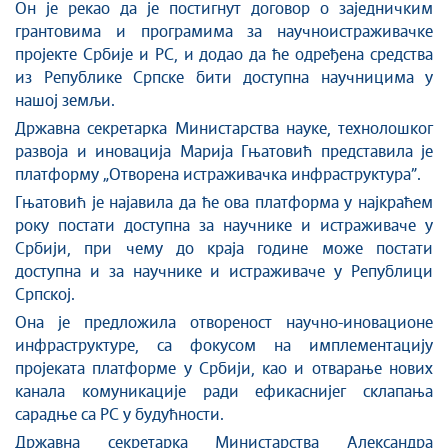
Он је рекао да је постигнут договор о заједничким
грантовима и програмима за научноистраживачке
пројекте Србије и РС, и додао да ће одређена средства
из Републике Српске бити доступна научницима у
нашој земљи.
Државна секретарка Министарства науке, технолошког
развоја и иновација Марија Гњатовић представила је
платформу „Отворена истраживачка инфраструктура”.
Гњатовић је најавила да ће ова платформа у најкраћем
року постати доступна за научнике и истраживаче у
Србији, при чему до краја године може постати
доступна и за научнике и истраживаче у Републици
Српској.
Она је предложила отвореност научно-иновационе
инфраструктуре, са фокусом на имплементацију
пројеката платформе у Србији, као и отварање нових
канала комуникације ради ефикаснијег склапања
сарадње са РС у будућности.
Државна секретарка Министарства Александра