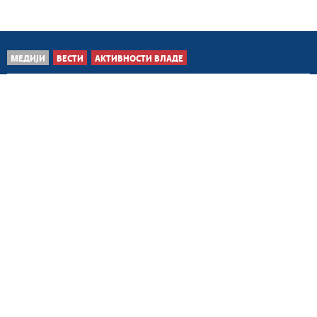
МЕДИЈИ
ВЕСТИ
АКТИВНОСТИ ВЛАДЕ
Београд, 5. август 2026.
Апел грађанима на
максималан опрез због
повећаног ризика од...
Београд, 5. август 2026.
Изменама ЗОСОВ-а до
квалитетнијих
законских решења у
образовању
Нови Сад, 5. август 2026.