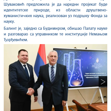
Шуваковић предложила је да наредни пројекат буде
идентитетске природе, из области друштвено-
хуманистичких наука, реализован уз подршку Фонда за
науку.
Балинт је, заједно са Будимиром, обишао Палату науке
и разговарао са управником те институције Немањом
Ђорђевићем.