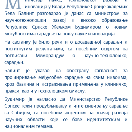
М
Стоп корупцији
инистар науке, технолошког развоја и
иновација у Влади Републике Србије академик
Култура и вера
Бела Балинт разговарао је данас са министром за
Спорт
научнотехнолошки развој и високо образовање
Конференције за новинаре
Републике Српске Жељком Будимиром о новим
Интервјуи
могућностима сарадње на пољу науке и иновација.
Линкови
На састанку је било речи и о досадашњој сарадњи и
постигнутим резултатима, са посебним освртом на
Издвојене теме
потписани Меморандум о научно-технолошкој
COVID-19 - архива
сарадњи.
Балинт је указао на обострану сагласност за
проширивање међусобне сарадње на свим нивоима,
кроз базична и истраживања примењена у клиничкој
пракси, као и у технолошком смислу.
Будимир је нагласио да Министарство Републике
Српске тежи продубљивању и интензивирању сарадње
са Србијом, са посебним акцентом на значај развоја
научних области које се баве идентитетским и
националним темама.