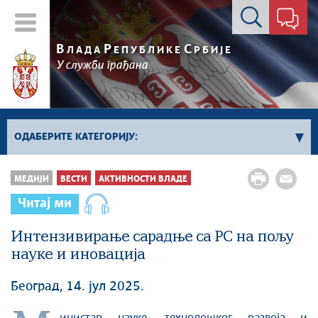
Контакт форма
В
Р
С
ЛАДА
ЕПУБЛИКЕ
РБИЈЕ
У служби грађана
ОДАБЕРИТЕ КАТЕГОРИЈУ:
Влада Србије
МЕДИЈИ
ВЕСТИ
АКТИВНОСТИ ВЛАДЕ
Активности премијера
Читај ми
Активности потпредседника
Активности Владе
Интензивирање сарадње са РС на пољу
науке и иновација
Косово и Метохија
Политика
Београд, 14. јул 2025.
Економија