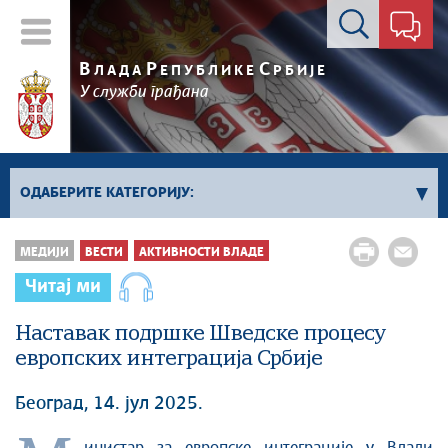
Контакт форма
В
Р
С
ЛАДА
ЕПУБЛИКЕ
РБИЈЕ
У служби грађана
ОДАБЕРИТЕ КАТЕГОРИЈУ:
Влада Србије
МЕДИЈИ
ВЕСТИ
АКТИВНОСТИ ВЛАДЕ
Активности премијера
Читај ми
Активности потпредседника
Активности Владе
Наставак подршке Шведске процесу
европских интеграција Србије
Косово и Метохија
Политика
Београд, 14. јул 2025.
Економија