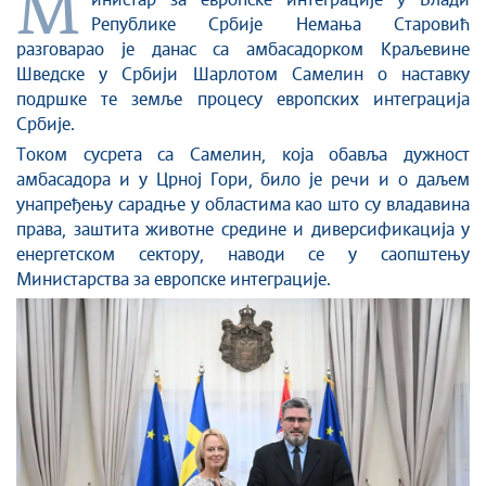
М
Стоп корупцији
инистар за европске интеграције у Влади
Републике Србије Немања Старовић
Култура и вера
разговарао је данас са амбасадорком Краљевине
Спорт
Шведске у Србији Шарлотом Самелин о наставку
Конференције за новинаре
подршке те земље процесу европских интеграција
Интервјуи
Србије.
Линкови
Током сусрета са Самелин, која обавља дужност
амбасадора и у Црној Гори, било је речи и о даљем
Издвојене теме
унапређењу сарадње у областима као што су владавина
COVID-19 - архива
права, заштита животне средине и диверсификација у
енергетском сектору, наводи се у саопштењу
Министарства за европске интеграције.