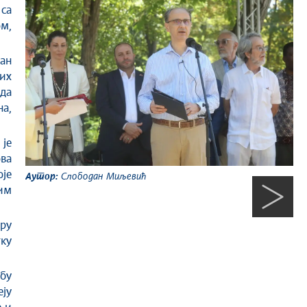
 са
ом,
дан
их
ада
а,
је
ва
је
Аутор:
Слободан Миљевић
Ау
ним
ру
тку
бу
ју