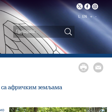
L
EN
+
-
за са афричким земљама