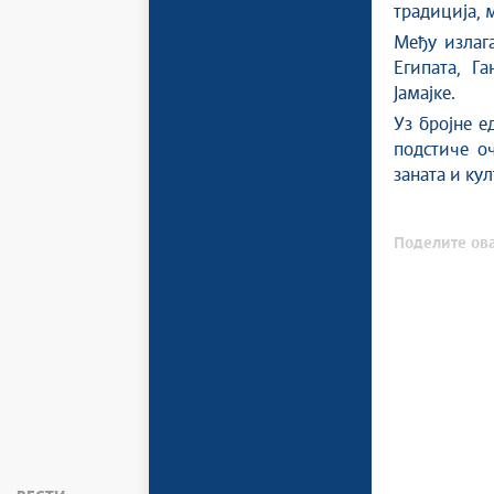
традиција, 
Међу излаг
Египата, Га
Јамајке.
Уз бројне е
подстиче о
заната и ку
Поделите ова