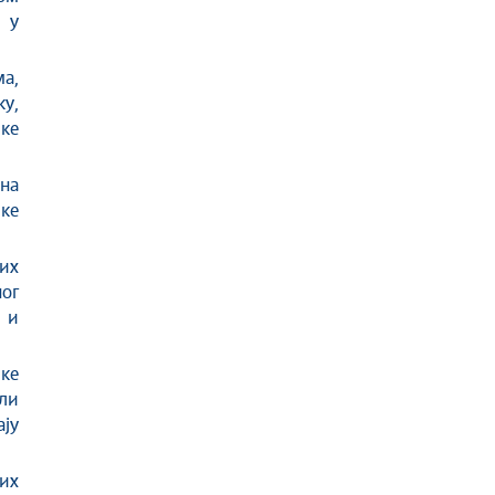
 у
а,
у,
ке
 на
чке
их
ог
 и
ке
или
ју
их