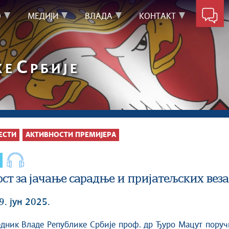
О
МЕДИЈИ
ВЛАДА
КОНТАКТ
С
КЕ
РБИЈЕ
ЕСТИ
АКТИВНОСТИ ПРЕМИЈЕРА
ст за јачање сарадње и пријатељских ве
9. јун 2025.