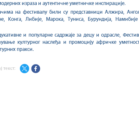
модерних израза и аутентичне уметничке инспирације.
ачима на фестивалу били су представници Алжира, Ангол
не, Конга, Либије, Марока, Туниса, Бурундија, Намибије
дукативне и популарне садржаје за децу и одрасле, Фести
чување културног наслеђа и промоцију афричке уметност
лтурних пракси.
ј текст: