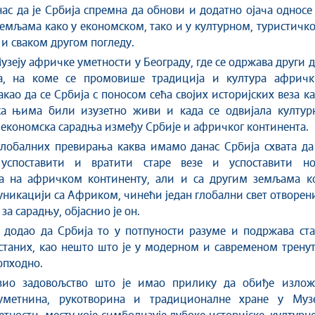
нас да је Србија спремна да обнови и додатно ојача односе
мљама како у економском, тако и у културном, туристичк
и сваком другом погледу.
Музеју афричке уметности у Београду, где се одржава други 
, на коме се промовише традиција и култура афричк
акао да се Србија с поносом сећа својих историјских веза к
са њима били изузетно живи и када се одвијала културн
 економска сарадња између Србије и афричког континента.
лобалних превирања каква имамо данас Србија схвата да 
успоставити и вратити старе везе и успоставити но
ва на афричком континенту, али и са другим земљама ко
никацији са Африком, чинећи један глобални свет отворе
за сарадњу, објаснио је он.
 додао да Србија то у потпуности разуме и подржава ста
станих, као нешто што је у модерном и савременом трену
опходно.
зио задовољство што је имао прилику да обиђе излож
метнина, рукотворина и традиционалне хране у Музе