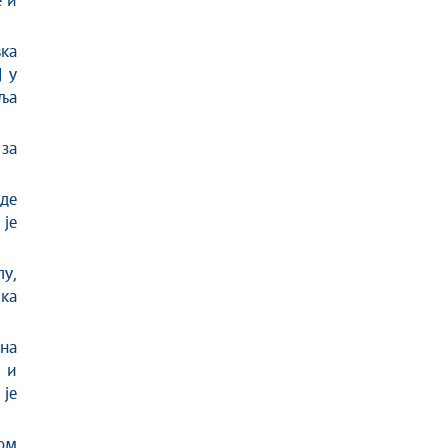
е и
ка
Ј у
ља
за
де
је
у,
ка
на
 и
је
дом