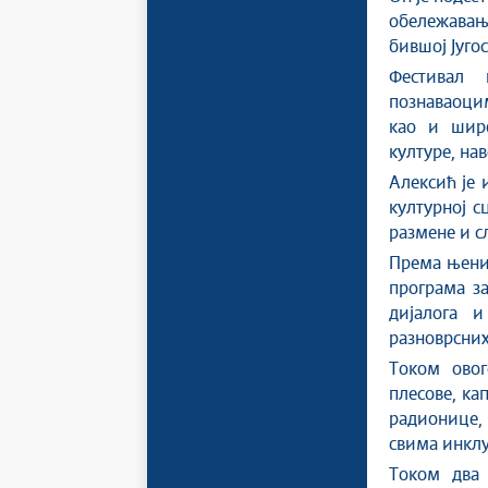
обележавањ
бившој Југос
Фестивал 
познаваоцим
као и широ
културе, нав
Алексић је 
културној с
размене и с
Према њени
програма за
дијалога 
разноврсних
Током овог
плесове, ка
радионице,
свима инклу
Током два 