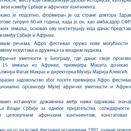
тности, месту које симболизује дубоке историјске, културн
 везе између Србије и афричког континента.
 како је подсетио, формиран је од стране доктора Здрав
гове супруге 60-их година, када је он, као амбасадор СФР
их земаља, основао ову институцију која данас представ
 између Србије и Африке.
овим речима, Афро фестивал пружа нове могућности 
змену искустава и дружења са младим људима.
фричке уметности у Београду, где данас своје произво
а 15 земаља из Африке, премијера Мацута дочекао 
лжира Фатах Махраз и директорка Музеја Марија Алексић.
зразио задовољство због посете премијера Афро фестивал
ционално организују Музеј афричке уметности и Африч
овако истакнутог државника међу нама одражава значај
ња Владе Србије за односе пријатељства, солидарности
а целокупним афричким континентом, констатовао 
тио на то да је овај фестивал установљен 1997. године пово