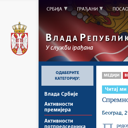
СРБИЈА
ГРАЂАНИ
ПОСА
В
Р
ЛАДА
ЕПУБЛИ
У служби грађана
ОДАБЕРИТЕ
МЕДИЈИ
В
КАТЕГОРИЈУ:
Читај ми
Влада Србије
Спремно
Активности
премијера
Београд, 2
Активности
потпредседника