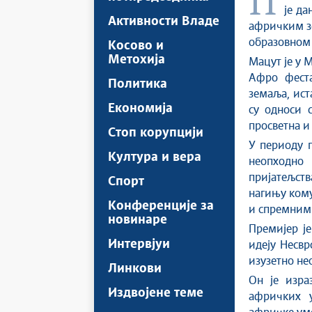
Председник Владе Републике Србије проф. др Ђуро Мацут поручио
је да
Активности Владе
афричким зе
образовном 
Косово и
Метохија
Мацут је у 
Афро феста
Политика
земаља, ист
Економија
су односи 
просветна и
Стоп корупцији
У периоду г
Култура и вера
неопходно 
пријатељст
Спорт
нагињу кому
Конференције за
и спремним 
новинаре
Премијер је
Интервјуи
идеју Несвр
изузетно не
Линкови
Он је изра
Издвојене теме
афричких у