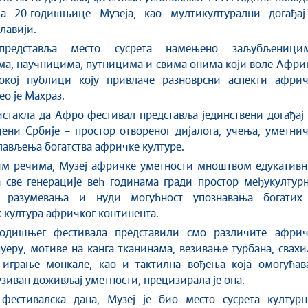
а 20-годишњице Музеја, као мултикултурални догађај
лавији.
представља место сусрета намењено заљубљеницим
а, научницима, путницима и свима онима који воле Африк
кој публици коју привлаче разноврсни аспекти африч
ео је Махраз.
истакла да Афро фестивал представља јединствени догађај
цени Србије – простор отвореног дијалога, учења, уметни
лављења богатства афричке културе.
м речима, Музеј афричке уметности мноштвом едукативн
 све генерације већ годинама гради простор међукултурн
и разумевања и нуди могућност упознавања богатих
 култура афричког континента.
одишњег фестивала представили смо различите африч
пуеру, мотиве на канга тканинама, везивање турбана, свах
 играње монкале, као и тактилна вођења која омогућава
зиван доживљај уметности, прецизирала је она.
фестивалска дана, Музеј је био место сусрета културн