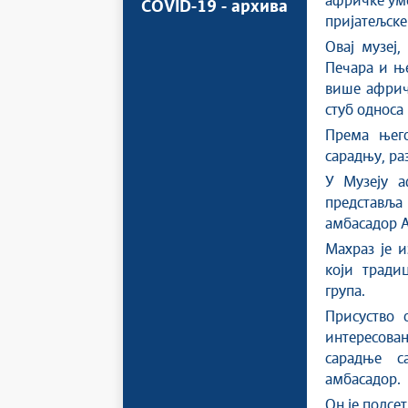
афричке уме
COVID-19 - архива
пријатељске
Овај музеј,
Печара и ње
више афричк
стуб односа
Према њег
сарадњу, ра
У Музеју а
представљ
амбасадор А
Махраз је и
који тради
група.
Присуство 
интересова
сарадње с
амбасадор.
Он је подсе