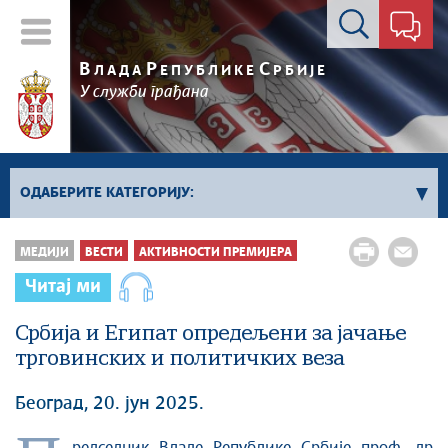
Контакт форма
В
Р
С
ЛАДА
ЕПУБЛИКЕ
РБИЈЕ
У служби грађана
ОДАБЕРИТЕ КАТЕГОРИЈУ:
Влада Србије
МЕДИЈИ
ВЕСТИ
АКТИВНОСТИ ПРЕМИЈЕРА
Активности премијера
Читај ми
Активности потпредседника
Србија и Египат опредељени за јачање
Активности Владе
трговинских и политичких веза
Косово и Метохија
Политика
Београд, 20. јун 2025.
Економија