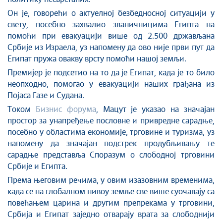
Он је, говорећи о актуелној безбедносној ситуацији у
свету, посебно захвалио званичницима Египта на
помоћи при евакуацији више од 2.500 држављана
Србије из Израела, уз напомену да ово није први пут да
Египат пружа овакву врсту помоћи нашој земљи.
Премијер је подсетио на то да је Египат, када је то било
неопходно, помогао у евакуацији наших грађана из
Појаса Газе и Судана.
Током
Бизнис форума
, Мацут је указао на значајан
простор за унапређење пословне и привредне сарадње,
посебно у областима економије, трговине и туризма, уз
напомену да значајан подстрек продубљивању те
сарадње представља Споразум о слободној трговини
Србије и Египта.
Према његовим речима, у овим изазовним временима,
када се на глобалном нивоу земље све више суочавају са
повећањем царина и другим препрекама у трговини,
Србија и Египат заједно отварају врата за слободнији