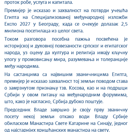
проток робе, услуга и капитала.
Премијер је исказао и захвалност на потврди учешћа
Египта на Специјализованој међународној изложби
Експо 2027 у Београду, када се очекује долазак 2,5
милиона посетилаца из целог света.
Током разговора посебна пажња посвећена је
историјској и духовној повезаности српског и египатског
народа, уз оцену да култура и религија имају кључну
улогу у промовисању мира, разумевања и толеранције
међу народима.
На састанцима са највишим званичницима Египта,
премијер је исказао захвалност тој земљи поводом става
о замрзнутом признању тзв. Косова, као и на подршци
Србији у овом питању на међународним форумима,
што, како је нагласио, Србија дубоко поштује.
Председник Владе завршио је своју прву званичну
посету некој земљи откако води Владу Србије
обиласком Манастира Свете Катарине на Синају, једног
од најстаријих хришћанских манастира на свету.