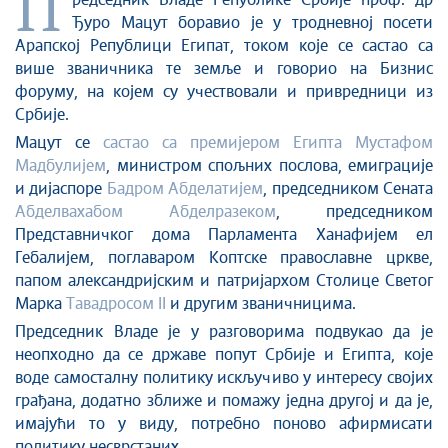
П
Стоп корупцији
редседник Владе Републике Србије проф. др
Ђуро Мацут боравио је у тродневној посети
Култура и вера
Арапској Републици Египат, током које се састао са
Спорт
више званичника те земље и говорио на Бизнис
Конференције за новинаре
форуму, на којем су учествовали и привредници из
Интервјуи
Србије.
Линкови
Мацут се
састао са премијером Египта Мустафом
Мадбулијем
, министром спољних послова, емиграцијe
Издвојене теме
и дијаспоре
Бадром Абделатијем
, председником Сената
COVID-19 - архива
Абделвахабом Абделразеком
, председником
Представничког дома Парламента Ханафијем ел
Гебалијем, поглаваром Коптске православне цркве,
папом александријским и патријархом Столице Светог
Марка
Тавадросом II
и другим званичницима.
Председник Владе је у разговорима подвукао да је
неопходно да се државе попут Србије и Египта, које
воде самосталну политику искључиво у интересу својих
грађана, додатно зближе и помажу једна другој и да је,
имајући то у виду, потребно поново афирмисати
политику несврстаних.