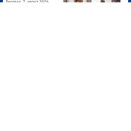
Београд, 7. август 2026.
Наставак развоја
пријатељских веза са
Кубом
Београд, 6. август 2026.
Значајан простор за
унапређење сарадње са
Мароком
Београд, 6. август 2026.
Интензивирање сарадње
Србије и Намибије у
обостраном интересу
Шид, 5. август 2026.