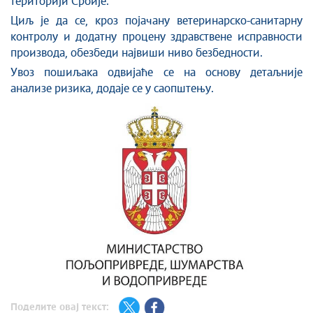
територији Србије.
Циљ је да се, кроз појачану ветеринарско-санитарну
контролу и додатну процену здравствене исправности
производа, обезбеди највиши ниво безбедности.
Увоз пошиљака одвијаће се на основу детаљније
анализе ризика, додаје се у саопштењу.
Поделите овај текст: