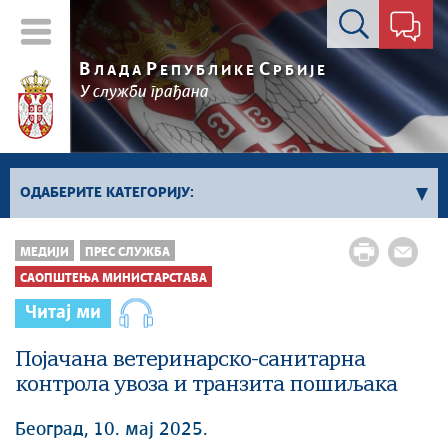
Контакт форма
В
Р
С
ЛАДА
ЕПУБЛИКЕ
РБИЈЕ
У служби грађана
ОДАБЕРИТЕ КАТЕГОРИЈУ:
Kонференцијe за новинаре
МЕДИЈИ
ПРЕС СЛУЖБА
Најавe и обавештења
САОПШТЕЊА МИНИСТАРСТАВА
Саопштења Владе
Читај ми
Саопштења министарстава
Појачана ветеринарско-санитарна
Аудио прес
контрола увоза и транзита пошиљака
Београд, 10. мај 2025.