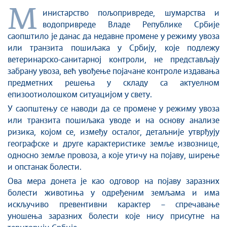
М
инистарство пољопривреде, шумарства и
водопривреде Владе Републике Србије
саопштило је данас да недавне промене у режиму увоза
или транзита пошиљака у Србију, које подлежу
ветеринарско-санитарној контроли, не представљају
забрану увоза, већ увођење појачане контроле издавања
предметних решења у складу са актуелном
епизоотиолошком ситуацијом у свету.
У саопштењу се наводи да се промене у режиму увоза
или транзита пошиљака уводе и на основу анализе
ризика, којом се, између осталог, детаљније утврђују
географске и друге карактеристике земље извознице,
односно земље провоза, а које утичу на појаву, ширење
и опстанак болести.
Ова мера донета је као одговор на појаву заразних
болести животиња у одређеним земљама и има
искључиво превентивни карактер – спречавање
уношења заразних болести које нису присутне на