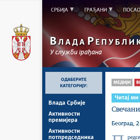
СРБИЈА
ГРАЂАНИ
ПОСА
В
Р
ЛАДА
ЕПУБЛИ
У служби грађана
ОДАБЕРИТЕ
МЕДИЈИ
В
КАТЕГОРИЈУ:
Читај ми
Влада Србије
Свечани
Активности
премијера
Београд, 2
Активности
потпредседника