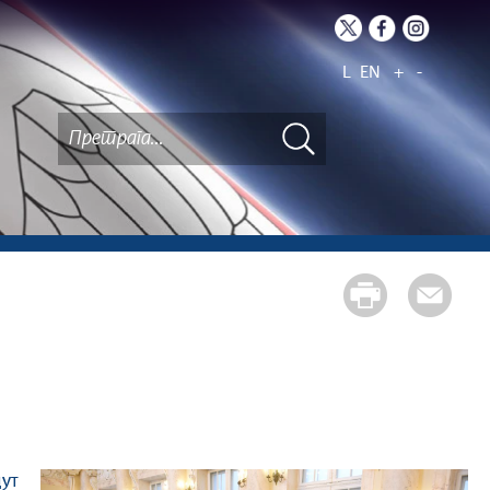
L
EN
+
-