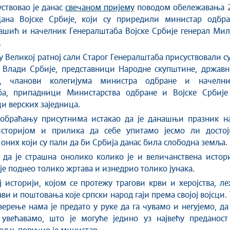
ствовао је данас
свечаном пријему
поводом обележавања 2
ана Војске Србије, који су приредили министар одбра
ашић и начелник Генералштаба Војске Србије генерал Мил
.
у Великој ратној сали Старог Генералштаба присуствовали с
 Влади Србије, представници Народне скупштине, државн
ја, чланови колегијума министра одбране и начелни
ба, припадници Министарства одбране и Војске Србије
и верских заједница.
 обраћању присутнима истакао да је данашњи празник н
историјом и прилика да себе упитамо јесмо ли достој
оних који су пали да би Србија данас била слободна земља.
 да је страшна онолико колико је и величанствена истор
 је поднео толико жртава и изнедрио толико јунака.
ј историји, којом се протежу трагови крви и херојства, л
ви и поштовања које српски народ гаји према својој војсци.
ерење нама је предато у руке да га чувамо и негујемо, да
увећавамо, што је могуће једино уз највећу преданост