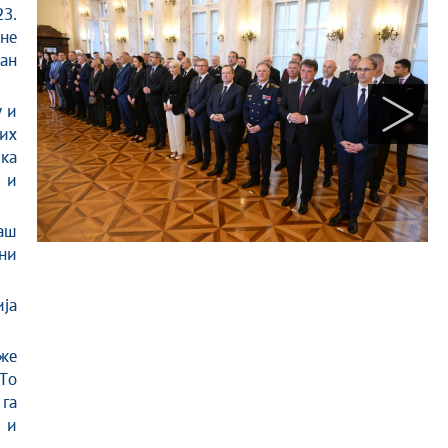
3.
не
ан
у и
их
ка
 и
аш
ни
ија
еже
 То
 га
 и