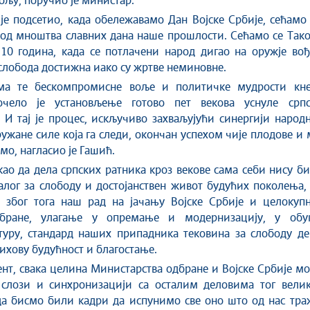
ољу, поручио је министар.
 је подсетио, када обележавамо Дан Војске Србије, сећамо
 од мноштва славних дана наше прошлости. Сећамо се Так
10 година, када се потлачени народ дигао на оружје вођ
 слобода достижна иако су жртве неминовне.
а те бескомпромисне воље и политичке мудрости кне
чело је установљење готово пет векова уснуле српс
 И тај је процес, искључиво захваљујући синергији народ
ружане силе која га следи, окончан успехом чије плодове и
мо, нагласио је Гашић.
као да дела српских ратника кроз векове сама себи нису б
залог за слободу и достојанствен живот будућих поколења,
е због тога наш рад на јачању Војске Србије и целокупн
бране, улагање у опремање и модернизацију, у обук
туру, стандард наших припадника тековина за слободу де
њихову будућност и благостање.
нт, свака целина Министарства одбране и Војске Србије м
 слози и синхронизацији са осталим деловима тог велик
да бисмо били кадри да испунимо све оно што од нас тра