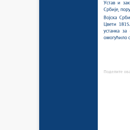
Устав и за
Србије, пор
Војска Срби
Цвети 1815.
устанка за
омогућило с
Поделите ова