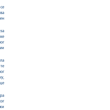
 се
ова
ен
за
ке
ног
 ми
ила
 те
ог
у,
це
ора
ог
жи