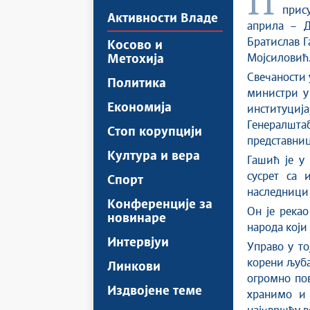
Председник Владе Републике Србије проф. др Ђуро Мацут
прису
Активности Владе
априла – Д
Братислав Г
Косово и
Мојсиловић
Метохија
Свечаности 
Политика
министри у
Економија
институци
Генералшта
Стоп корупцији
представниц
Култура и вера
Гашић је у
сусрет са 
Спорт
наследници 
Конференције за
Он је рекао
новинаре
народа који
Интервјуи
Управо у то
корени љуба
Линкови
огромно пов
Издвојене теме
хранимо и 