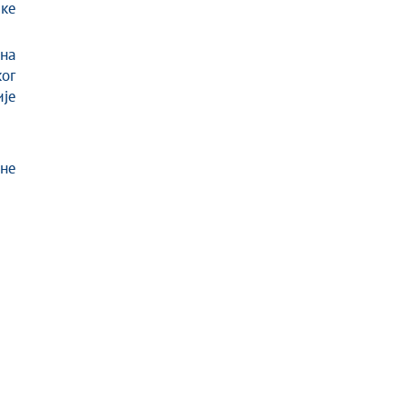
ке
на
ог
је
не