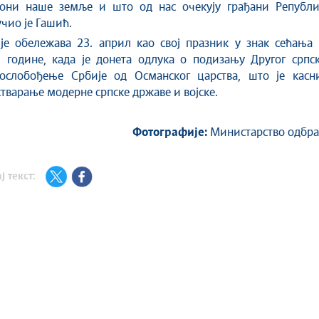
кони наше земље и што од нас очекују грађани Републи
учио је Гашић.
је обележава 23. април као свој празник у знак сећања 
 године, када је донета одлука о подизању Другог српск
 ослобођење Србије од Османског царства, што је касни
тварање модерне српске државе и војске.
Фотографије:
Министарство одбра
ј текст: