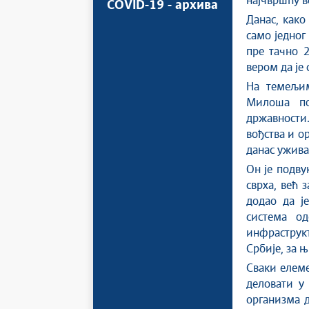
најчвршћу в
COVID-19 - архива
Данас, како
само једног
пре тачно 2
вером да је
На темељим
Милоша по
државности.
вођства и о
данас ужива
Он је подву
сврха, већ 
додао да ј
система од
инфраструк
Србије, за 
Сваки елеме
деловати у
организма 