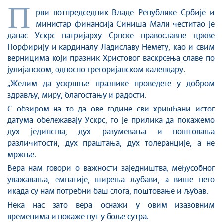
Стоп корупцији
П
рви потпредседник Владе Републике Србије и
Култура и вера
министар финансија Синиша Мали честитао је
Спорт
данас Ускрс патријарху Српске православне цркве
Конференције за новинаре
Порфирију и кардиналу Ладиславу Немету, као и свим
Интервјуи
верницима који празник Христовог васкрсења славе по
Линкови
јулијанском, односно грегоријанском календару.
Издвојене теме
„Желим да ускршње празнике проведете у добром
здрављу, миру, благостању и радости.
COVID-19 - архива
С обзиром на то да ове године сви хришћани истог
датума обележавају Ускрс, то је прилика да покажемо
дух јединства, дух разумевања и поштовања
различитости, дух праштања, дух толеранције, а не
мржње.
Вера нам говори о важности заједништва, међусобног
уважавања, емпатије, ширења љубави, а више него
икада су нам потребни баш слога, поштовање и љубав.
Нека нас зато вера оснажи у овим изазовним
временима и покаже пут у боље сутра.