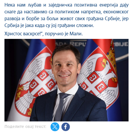
Нека нам љубав и заједничка позитивна енергија дају
снаге да наставимо са политиком напретка, економског
развоја и борбе за бољи живот свих грађана Србије, јер
Србија је јака када су јој грађани сложни.
Христос васкрсе!”, поручио је Мали.
Поделите овај текст: