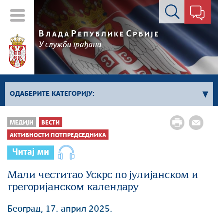
Контакт форма
В
Р
С
ЛАДА
ЕПУБЛИКЕ
РБИЈЕ
У служби грађана
ОДАБЕРИТЕ КАТЕГОРИЈУ:
Влада Србије
МЕДИЈИ
ВЕСТИ
Активности премијера
АКТИВНОСТИ ПОТПРЕДСЕДНИКА
Активности потпредседника
Читај ми
Активности Владе
Мали честитао Ускрс по јулијанском и
Косово и Метохија
грегоријанском календару
Политика
Економија
Београд, 17. април 2025.