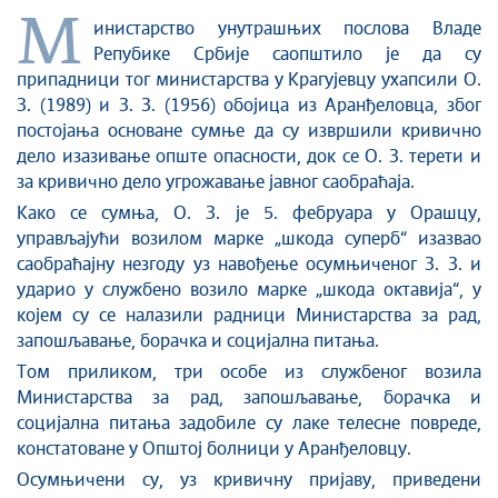
М
инистарство унутрашњих послова Владе
Репубике Србије саопштило је да су
припадници тог министарства у Крагујевцу ухапсили О.
З. (1989) и З. З. (1956) обојица из Аранђеловца, због
постојања основане сумње да су извршили кривично
дело изазивање опште опасности, док се О. З. терети и
за кривично дело угрожавање јавног саобраћаја.
Како се сумња, О. З. је 5. фебруара у Орашцу,
управљајући возилом марке „шкода суперб“ изазвао
саобраћајну незгоду уз навођење осумњиченог З. З. и
ударио у службено возило марке „шкода октавија“, у
којем су се налазили радници Министарства за рад,
запошљавање, борачка и социјална питања.
Том приликом, три особе из службеног возила
Министарства за рад, запошљавање, борачка и
социјална питања задобиле су лаке телесне повреде,
констатоване у Општоj болници у Аранђеловцу.
Осумњичени су, уз кривичну пријаву, приведени