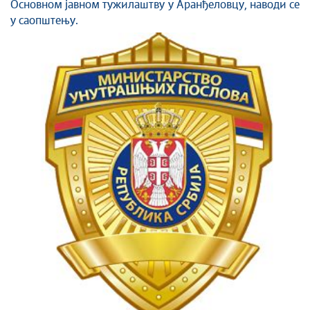
Основном јавном тужилаштву у Аранђеловцу, наводи се
у саопштењу.