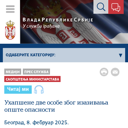
Контакт форма
В
Р
С
ЛАДА
ЕПУБЛИКЕ
РБИЈЕ
У служби грађана
ОДАБЕРИТЕ КАТЕГОРИЈУ:
Kонференцијe за новинаре
МЕДИЈИ
ПРЕС СЛУЖБА
Најавe и обавештења
САОПШТЕЊА МИНИСТАРСТАВА
Саопштења Владе
Читај ми
Саопштења министарстава
Ухапшене две особе због изазивања
Аудио прес
опште опасности
Београд, 8. фебруар 2025.