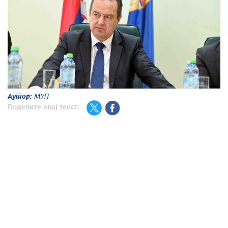
Аутор:
МУП
Поделите овај текст: