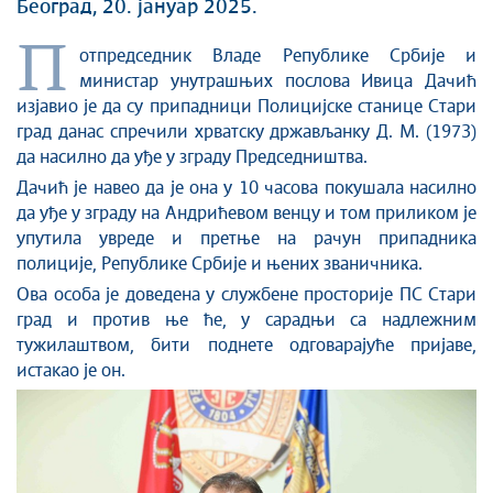
Стоп корупцији
Београд, 20. јануар 2025.
Култура и вера
П
отпредседник Владе Републике Србије и
Спорт
министар унутрашњих послова Ивица Дачић
Конференције за новинаре
изјавио је да су припадници Полицијске станице Стари
Интервјуи
град данас спречили хрватску држављанку Д. М. (1973)
Линкови
да насилно да уђе у зграду Председништва.
Издвојене теме
Дачић је навео да је она у 10 часова покушала насилно
да уђе у зграду на Андрићевом венцу и том приликом је
COVID-19 - архива
упутила увреде и претње на рачун припадника
полиције, Републике Србије и њених званичника.
Ова особа је доведена у службене просторије ПС Стари
град и против ње ће, у сарадњи са надлежним
тужилаштвом, бити поднете одговарајуће пријаве,
истакао је он.