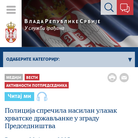
Контакт форма
В
Р
С
ЛАДА
ЕПУБЛИКЕ
РБИЈЕ
У служби грађана
ОДАБЕРИТЕ КАТЕГОРИЈУ:
Влада Србије
МЕДИЈИ
ВЕСТИ
Активности премијера
АКТИВНОСТИ ПОТПРЕДСЕДНИКА
Активности потпредседника
Читај ми
Активности Владе
Полиција спречила насилан улазак
Косово и Метохија
хрватске држављанке у зграду
Политика
Председништва
Економија