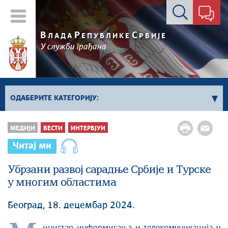
Контакт форма
В
Р
С
ЛАДА
ЕПУБЛИКЕ
РБИЈЕ
У служби грађана
ОДАБЕРИТЕ КАТЕГОРИЈУ:
Влада Србије
МЕДИЈИ
ВЕСТИ
ИНТЕРВЈУИ
Активности премијера
Читај ми
Активности потпредседника
Активности Владе
Убрзани развој сарадње Србије и Турске
у многим областима
Косово и Метохија
Политика
Београд, 18. децембар 2024.
Економија
Стоп корупцији