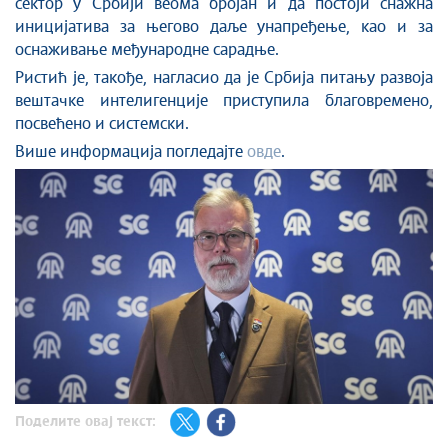
сектор у Србији веома бројан и да постоји снажна
иницијатива за његово даље унапређење, као и за
оснаживање међународне сарадње.
Ристић је, такође, нагласио да је Србија питању развоја
вештачке интелигенције приступила благовремено,
посвећено и системски.
Више информација погледајте
овде
.
Поделите овај текст: