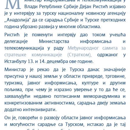
М
инистар информисања и телекомуникација у
Култура и вера
Влади Републике Србије Дејан Ристић изјавио
је у интервјуу за турску националну новинску агенцију
Спорт
,,Анадолијаˮ да се сарадња Србије и Турске претходних
Конференције за новинаре
година убрзано развија у многим областима.
Интервјуи
Ристић је поменути интервју дао током учешћа
Линкови
делегације Министарства информисања и
телекомуникација у раду
Међународног самита за
Издвојене теме
стратешке комуникације (Стратком),
одржаног у
COVID-19 - архива
Истанбулу 13. и 14. децембра ове године.
Министар је рекао да је Турска данас значајније
присутна у нашој земљи у области привреде, трговине,
туризма, јавног информисања, културе и другим
пољима, при чему је изразио уверење у то да ће се,
захваљујући недавно потписаним меморандумима и
конкретизованим активностима, сарадња двеју земаља
додатно интензивирати.
Он је, говорећи о развоју области јавног информисања
и могућности сарадње са Турском, истакао да је тај