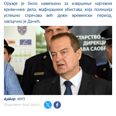
Оружје је било намењено за извршење најтежих
кривичних дела, мафијашких убистава, која полиција
успешно спречава већ дужи временски период,
закључио је Дачић.
Аутор:
МУП
Поделите овај текст: