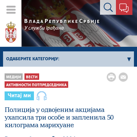
Контакт форма
В
Р
С
ЛАДА
ЕПУБЛИКЕ
РБИЈЕ
У служби грађана
ОДАБЕРИТЕ КАТЕГОРИЈУ:
Влада Србије
МЕДИЈИ
ВЕСТИ
Активности премијера
АКТИВНОСТИ ПОТПРЕДСЕДНИКА
Активности потпредседника
Читај ми
Активности Владе
Полиција у одвојеним акцијама
Косово и Метохија
ухапсила три особе и запленила 50
Политика
килограма марихуане
Економија