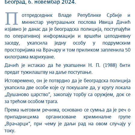
Стоп корупцији
Београд, 6. новембар 2024.
Култура и вера
П
отпредседник Владе Републике Србије и
Спорт
министар унутрашњих послова Ивица Дачић
Конференције за новинаре
изјавио је данас да је београдска полиција, поступајући
Интервјуи
по оперативној информацији и вршећи целодневну
Линкови
заседу, ухапсила једну особу у подрумским
просторијама на Врачару и том приликом запленила 50
Издвојене теме
килограма марихуане.
COVID-19 - архива
Дачић је истакао да ће ухапшени Н. П. (1988) бити
предат тужилаштву на даље поступање.
Истовремено, он је потврдио да је београдска полиција
ухапсила две особе које су покушале да, у кругу локала
„Душаново царство”, закопају торбу са оружјем, док се
за трећом особом трага.
Према његовим речима, основано се сумња да је реч о
припадницима организоване криминалне групе
„Врачарци“, при чему је даљи рад на овом случају у
току.