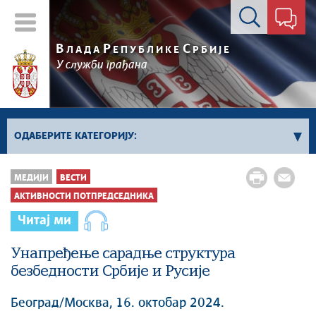
Контакт форма
В
Р
С
ЛАДА
ЕПУБЛИКЕ
РБИЈЕ
У служби грађана
ОДАБЕРИТЕ КАТЕГОРИЈУ:
Влада Србије
МЕДИЈИ
ВЕСТИ
Активности премијера
АКТИВНОСТИ ПОТПРЕДСЕДНИКА
Активности потпредседника
Читај ми
Активности Владе
Унапређење сарадње структура
Косово и Метохија
безбедности Србије и Русије
Политика
Економија
Београд/Москва, 16. октобар 2024.