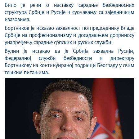
Било је речи о наставку сарадње безбедносних
структура Србије и Русије и суочавању са заједничким
изазовима.
Бортников је исказао захвалност потпредседнику Владе
Србије на професионализму и досадашњем доприносу
унапређењу сарадње српских и руских служби.
Вулин је истакао да је Србија захвална Русији,
Федералној служби безбедности и директору
Бортникову на континуираној подршци Београду у свим
тешким питањима.