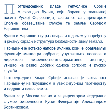
Стоп корупцији
П
отпредседник Владе Републике Србије
Култура и вера
Александар Вулин, који борави у званичној
Спорт
посети Руској Федерацији, састао се са директором
Конференције за новинаре
Спољне обавештајне службе те земље Сергејом
Интервјуи
Наришкином.
Линкови
Вулин и Наришкин су разговарали о даљем унапређењу
Издвојене теме
и јачању сарадње структура безбедности двеју земаља.
COVID-19 - архива
Наришкин је истакао напоре Вулина, који је, обављајући
функције министра одбране, унутрашњих послова и
директора Безбедносно-информативне агенције,
утицао на развој добрих односа српских и руских
служби.
Потпредседник Владе Србије исказао је захвалност
Наришкину на поузданом и увек сигурном партнерству
и подршци нашој земљи.
Вулин се у Москви састао и са директором Федералне
службе безбедности Руске Федерације Александром
Бортниковом.