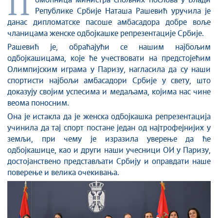
П
Стоп корупцији
омоћница министра спољних послова у Влади
Републике Србије Наташа Рашевић уручила је
Култура и вера
данас дипломатске пасоше амбасадора добре воље
Спорт
чланицама женске одбојкашке репрезентације Србије.
Конференције за новинаре
Рашевић је, обраћајући се нашим најбољим
Интервјуи
одбојкашицама, које ће учествовати на предстојећим
Линкови
Олимпијским играма у Паризу, нагласила да су наши
спортисти најбољи амбасадори Србије у свету, што
Издвојене теме
доказују својим успесима и медаљама, којима нас чине
COVID-19 - архива
веома поносним.
Она је истакла да је женска одбојкашка репрезентација
учинила да тај спорт постане један од најтрофејнијих у
земљи, при чему је изразила уверење да ће
одбојкашице, као и други наши учесници ОИ у Паризу,
достојанствено представљати Србију и оправдати наше
поверење и велика очекивања.