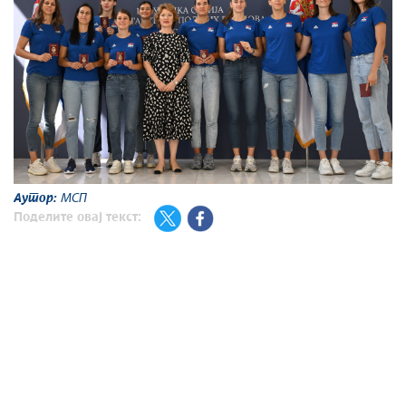
Аутор:
МСП
Поделите овај текст: