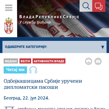
Контакт форма
В
Р
С
ЛАДА
ЕПУБЛИКЕ
РБИЈЕ
У служби грађана
ОДАБЕРИТЕ КАТЕГОРИЈУ:
Влада Србије
МЕДИЈИ
ВЕСТИ
АКТИВНОСТИ ВЛАДЕ
Активности премијера
Читај ми
Активности потпредседника
Активности Владе
Одбојкашицама Србије уручени
дипломатски пасоши
Косово и Метохија
Политика
Београд, 22. јул 2024.
Економија