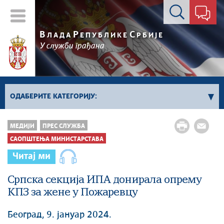
Контакт форма
В
Р
С
ЛАДА
ЕПУБЛИКЕ
РБИЈЕ
У служби грађана
ОДАБЕРИТЕ КАТЕГОРИЈУ:
Kонференцијe за новинаре
МЕДИЈИ
ПРЕС СЛУЖБА
Најавe и обавештења
САОПШТЕЊА МИНИСТАРСТАВА
Саопштења Владе
Читај ми
Саопштења министарстава
Српска секција ИПА донирала опрему
Аудио прес
КПЗ за жене у Пожаревцу
Београд, 9. јануар 2024.