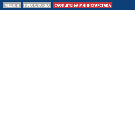
МЕДИЈИ
ПРЕС СЛУЖБА
САОПШТЕЊА МИНИСТАРСТАВА
Београд, 8. август 2026.
На територији Србије
активна четири већа
пожара на отвореном...
Београд, 7. август 2026.
Ухапшена једна особа
због противправног
лишења слободе,...
Београд, 7. август 2026.
Војска Србије
ангажована на гашењу
пожара у Делиблатској
пешчари