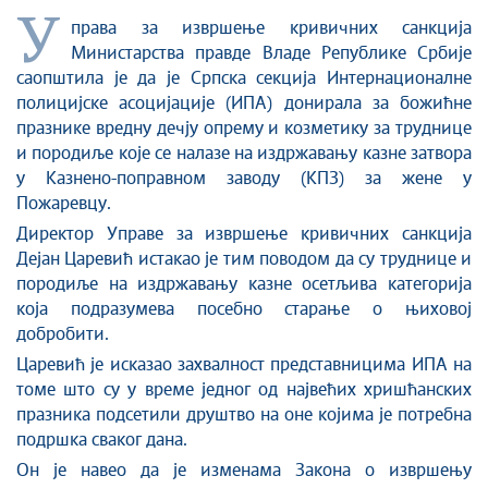
У
права за извршење кривичних санкција
Министарства правде Владе Републике Србије
саопштила је да је Српска секција Интернационалне
полицијске асоцијације (ИПА) донирала за божићне
празнике вредну дечју опрему и козметику за труднице
и породиље које се налазе на издржавању казне затвора
у Казнено-поправном заводу (КПЗ) за жене у
Пожаревцу.
Директор Управе за извршење кривичних санкција
Дејан Царевић истакао је тим поводом да су труднице и
породиље на издржавању казне осетљива категорија
која подразумева посебно старање о њиховој
добробити.
Царевић је исказао захвалност представницима ИПА на
томе што су у време једног од највећих хришћанских
празника подсетили друштво на оне којима је потребна
подршка сваког дана.
Он је навео да је изменама Закона о извршењу