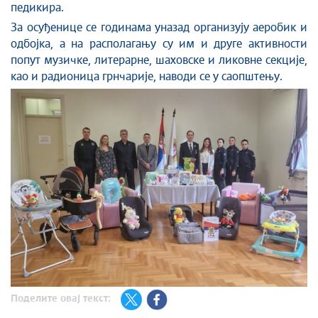
педикира.
За осуђенице се годинама уназад организују аеробик и
одбојка, а на располагању су им и друге активности
попут музичке, литерарне, шаховске и ликовне секције,
као и радионица грнчарије, наводи се у саопштењу.
Поделите овај текст: