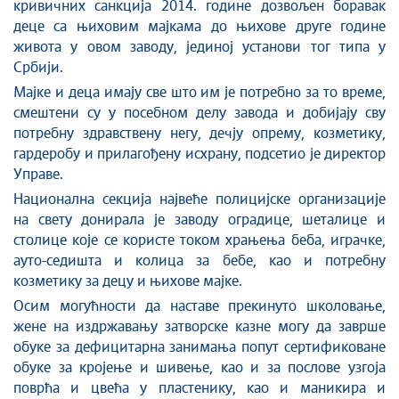
кривичних санкција 2014. године дозвољен боравак
деце са њиховим мајкама до њихове друге године
живота у овом заводу, јединој установи тог типа у
Србији.
Мајке и деца имају све што им је потребно за то време,
смештени су у посебном делу завода и добијају сву
потребну здравствену негу, дечју опрему, козметику,
гардеробу и прилагођену исхрану, подсетио је директор
Управе.
Национална секција највеће полицијске организације
на свету донирала је заводу оградице, шеталице и
столице које се користе током храњења беба, играчке,
ауто-седишта и колица за бебе, као и потребну
козметику за децу и њихове мајке.
Осим могућности да наставе прекинуто школовање,
жене на издржавању затворске казне могу да заврше
обуке за дефицитарна занимања попут сертификоване
обуке за кројење и шивење, као и за послове узгоја
поврћа и цвећа у пластенику, као и маникира и