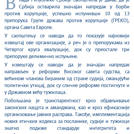
В
лада Републике Србије саопштила је данас да је
Србија остварила значајан напредак у борби
против корупције, успешно испунивши 10 од 13
препорука Групе држава против корупције (ГРЕКО),
органа Савета Европе.
У саопштењу се наводи да то показује најновији
извештај ове организације, а реч је о препорукама из
Четвртог круга евалуације, док су преостале три
препоруке делимично испуњене.
У извештају се наводи да је значајан напредак
направљен у реформи Високог савета судства, са
већином чланова бираним од стране судија, смањујући
политички утицај, док су сличне реформе постигнуте и
у Државном већу тужилаца.
Побољшана је транспарентност кроз објављивање
законских нацрта и амандмана, као и кроз ефикасније
организовање јавних расправа. Такође, имплементација
нових етичких кодекса за посланике, судије и тужиоце
знатно подиже стандарде интегритета и