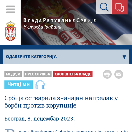
Контакт форма
В
Р
С
ЛАДА
ЕПУБЛИКЕ
РБИЈЕ
У служби грађана
ОДАБЕРИТЕ КАТЕГОРИЈУ:
Kонференцијe за новинаре
МЕДИЈИ
ПРЕС СЛУЖБА
САОПШТЕЊА ВЛАДЕ
Најавe и обавештења
Читај ми
Саопштења Владе
Србија остварила значајан напредак у
Саопштења министарстава
борби против корупције
Аудио прес
Београд, 8. децембар 2023.