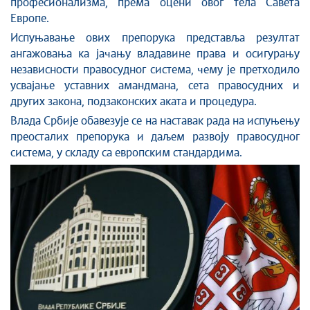
професионализма, према оцени овог тела Савета
Европе.
Испуњавање ових препорука представља резултат
ангажовања ка јачању владавине права и осигурању
независности правосудног система, чему је претходило
усвајање уставних амандмана, сета правосудних и
других закона, подзаконских аката и процедура.
Влада Србије обавезује се на наставак рада на испуњењу
преосталих препорука и даљем развоју правосудног
система, у складу са европским стандардима.