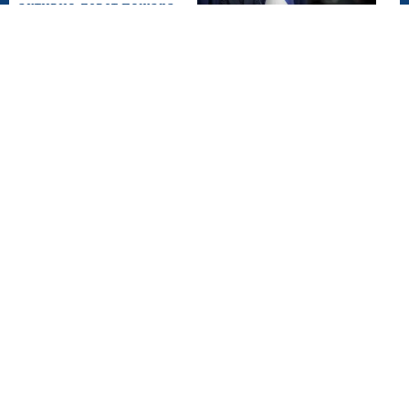
активно девет пожара
Београд, 6. август 2026.
Пуна подршка даљој
афирмацији спорта у
полицији
Београд, 6. август 2026.
Рударство један од
стубова развоја Србије
Београд, 5. август 2026.
Наставак јачања
сарадње Србије и УАЕ у