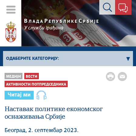
Контакт форма
В
Р
С
ЛАДА
ЕПУБЛИКЕ
РБИЈЕ
У служби грађана
ОДАБЕРИТЕ КАТЕГОРИЈУ:
Влада Србије
МЕДИЈИ
ВЕСТИ
Активности премијера
АКТИВНОСТИ ПОТПРЕДСЕДНИКА
Активности потпредседника
Читај ми
Активности Владе
Наставак политике економског
Косово и Метохија
оснаживања Србије
Политика
Економија
Београд, 2. септембар 2023.