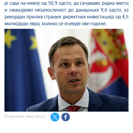
је сада на нивоу од 50,9 одсто, да сачувамо радна места
и смањујемо незапосленост до данашњих 9,6 одсто, уз
рекордан прилив страних директних инвестиција од 4,5
милијарди евра, колико се очекује ове године.
Поделите овај текст: