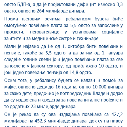
одсто БДП-а, а да је пројектовани дефицит износио 3,3
одсто, односно 264 милијарде динара.
Према његовим речима, ребалансом буџета биће
омогућено повећање плата за 5,5 одсто за запослене у
просвети, неговатељице у установама социјалне
заштите и за медицинске сестре и техничаре.
Мали је најавио да ће од 1. октобра бити повећане и
пензије, такође за 5,5 одсто, а да затим од 1. јануара
следеће године следи још једно повећање плата за све
запослене у јавном сектору, од приближно 10 одсто, и
још једно повећање пензија од 14,8 одсто.
Осим тога, у ребалансу буџета се налази и помоћ за
мајке, односно децу до 16 година, од по 10.000 динара
за свако дете, предочио је потпредседник Владе и додао
да су издвојена и средства за нове капиталне пројекте и
то додатних 23 милијарде динара.
Он је рекао да су ова издвајања повећана са 427,2
милијарде на 452,3 милијарде динара, док су на нивоу