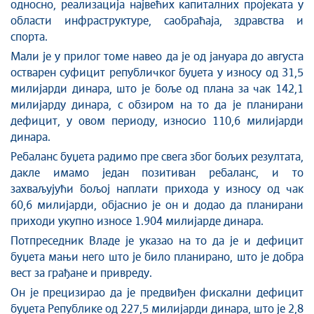
односно, реализација највећих капиталних пројеката у
области инфраструктуре, саобраћаја, здравства и
спорта.
Мали је у прилог томе навео да је од јануара до августа
остварен суфицит републичког буџета у износу од 31,5
милијарди динара, што је боље од плана за чак 142,1
милијарду динара, с обзиром на то да је планирани
дефицит, у овом периоду, износио 110,6 милијарди
динара.
Ребаланс буџета радимо пре свега због бољих резултата,
дакле имамо један позитиван ребаланс, и то
захваљујући бољој наплати прихода у износу од чак
60,6 милијарди, објаснио је он и додао да планирани
приходи укупно износе 1.904 милијарде динара.
Потпреседник Владе је указао на то да је и дефицит
буџета мањи него што је било планирано, што је добра
вест за грађане и привреду.
Он је прецизирао да је предвиђен фискални дефицит
буџета Републике од 227,5 милијарди динара, што је 2,8