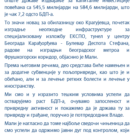
опште државе издвајање за капиталне инвестиције
повећана са 545,5 милијарди на 584,6 милијарди, што
је чак 7,2 одсто БДП-а.
То значи новац за обилазницу око Крагујевца, почетак
изградње неопходне инфраструктуре за
специјализовану изложбу ЕКСПО, тунел у центру
Београда Карађорђева - Булевар Деспота Стефана,
радове на изградњи београдског метроа и
Фрушкогорски коридор, објаснио је Мали.
Према његовим речима, део средстава биће намењен и
за додатне субвенције у пољопривреди, као што је и
обећано, али и за лечење ретких болести и лечење у
иностранству.
Ми смо и у изразито тешким условима успели да
остварујемо раст БДП-а, очувамо запосленост и
привредну активност и покажемо да је држава ту за
привреду и грађане, поручио је потпредседник Владе.
Мали је нагласио да томе најбоље сведочи чињеница да
смо успели да одржимо јавни дуг под контролом, који