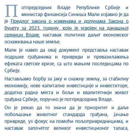
Стоп корупцији
П
отпредседник Владе Републике Србије и
Култура и вера
министар финансија Синиша Мали изјавио је да
Спорт
је
Предлог
закона о изменама и допунама Закона о
Конференције за новинаре
буџету за 2023. годину,
који је усвојен на данашњој
Интервјуи
седници Владе
, наставак политике даљег економског
Линкови
оснаживања наше земље.
Издвојене теме
Мали је навео да овај документ представља наставак
подршке грађанима и привреди и превазилажења
COVID-19 - архива
ефеката светске кризе, са што мањим последицама по
Србију.
Настављамо борбу за јаку и снажну земљу, за стабилну
економију, нове капиталне инвестиције и инвеститоре,
додатна радна места и бољи и квалитетнији живот
грађана Србије, поручио је потпредседник Владе.
Он је рекао да то значи да је приоритет и даље
побољшање животног стандарда грађана, јачање
привреде, уз фокус на помоћи пољопривредницима, и
наставак започетог великог инвестиционог таласа,