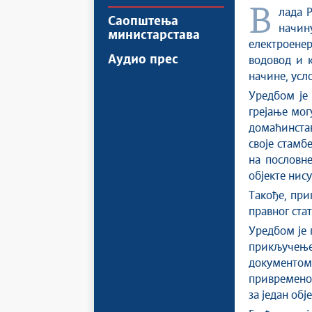
Влада Републике Србије усвојила је на данашњој седници Уредбу о
Саопштења
начин
министарстава
електроенер
Аудио прес
водовод и к
начине, усл
Уредбом је 
грејање мог
домаћинстав
своје стамб
на пословне
објекте нис
Такође, при
правног стат
Уредбом је 
прикључење
документом 
привремено 
за један обј