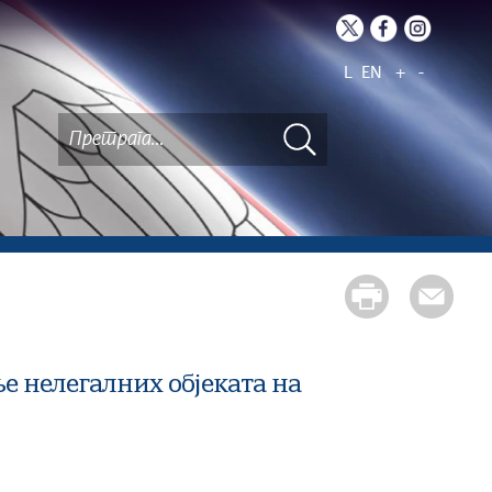
L
EN
+
-
е нелегалних објеката на