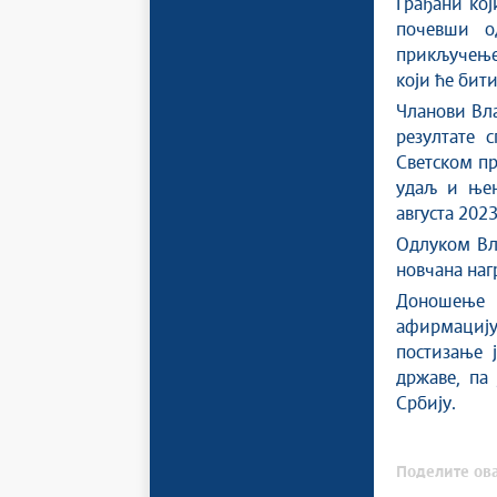
Грађани кој
почевши о
прикључење
који ће бит
Чланови Вла
резултате 
Светском пр
удаљ и њен
августа 2023
Одлуком Вл
новчана наг
Доношење о
афирмацију
постизање 
државе, па
Србију.
Поделите ова