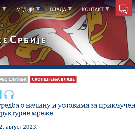
О
МЕДИЈИ
ВЛАДА
КОНТАКТ
С
КЕ
РБИЈЕ
РЕС СЛУЖБА
САОПШТЕЊА ВЛАДЕ
уредба о начину и условима за прикључењ
руктурне мреже
2. август 2023.