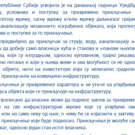
у, условима и поступку за привремено прикључење 
гетску мрежу, гасну мрежу и/или мрежу даљинског грејањ
анализациjу незаконито изграђених објеката, која пропис
ове и поступке за то прикључење.
предвиђено да прикључак за струју, воду, канализацију 
у да добију само власници кућа и станова и чланови њихо
а, који су изградњом, односно куповином, трајно решава
ено питање и који у њима живе и ова могућност се не одн
 објекте, нити на инвеститоре који су нелегално градил
у прикључили на комунално инфраструктуру.
кључење је привременог карактера и не утиче на утврђив
уса објекта који се прикључује на инфраструктуру.
прописано да власник може да поднесе захтев за приврем
 на све инфраструктурне мреже које су утврђене ов
или на само неку од њих, о чему ће се изјаснити у захтеву
прикључење које буде подносио. Прикључење је могуће са
екат, односно један стан истог власника.