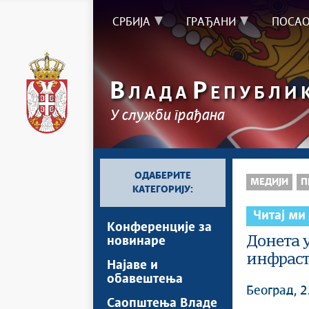
СРБИЈА
ГРАЂАНИ
ПОСА
В
Р
ЛАДА
ЕПУБЛИ
У служби грађана
ОДАБЕРИТЕ
МЕДИЈИ
П
КАТЕГОРИЈУ:
Читај ми
Kонференцијe за
Донета 
новинаре
инфраст
Најавe и
обавештења
Београд, 2
Саопштења Владе