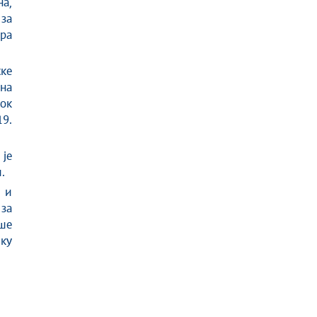
а,
за
ра
ске
на
кок
9.
је
.
 и
за
ше
ку