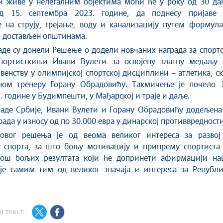
и живе у нелегалним објектима моћи ће у року од 30 дан
д 15. септембра 2023. године, да поднесу пријаве 
 на струју, грејање, воду и канализацију путем формула
и достављен општинама.
де су донели Решење о додели новчаних награда за спорт
спортисткињи Ивани Вулети за освојену златну медаљу 
венству у олимпијској спортској дисциплини – атлетика, с
ом тренеру Горану Обрадовићу. Такмичење је почело 1
. године у Будимпешти, у Мађарској и траје и даље.
аде Србије, Ивани Вулети и Горану Обрадовићу додељена 
рада у износу од по 30.000 евра у динарској противвредности
вог решења је од веома великог интереса за развој
 спорта, за што бољу мотивацију и припрему спортиста 
још бољих резултата који ће допринети афирмацији на
 је самим тим од великог значаја и интереса за Републи
ј текст: