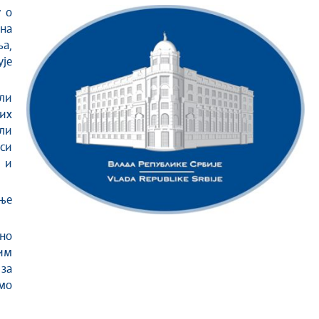
на
а,
ује
или
вих
ли
оси
и и
ање
ено
им
 за
мо