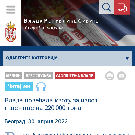
Контакт форма
В
Р
С
ЛАДА
ЕПУБЛИКЕ
РБИЈЕ
У служби грађана
ОДАБЕРИТЕ КАТЕГОРИЈУ:
Kонференцијe за новинаре
МЕДИЈИ
ПРЕС СЛУЖБА
САОПШТЕЊА ВЛАДЕ
Најавe и обавештења
Читај ми
Саопштења Владе
Влада повећала квоту за извоз
Саопштења министарстава
пшенице на 220.000 тона
Аудио прес
Београд, 30. април 2022.