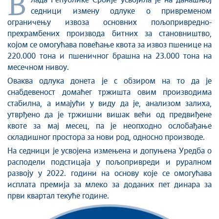
В
лада Републике Србије усвојила је на данашњој
седници измену одлуке о привременом
ограничењу извоза основних пољопривредно-
прехрамбених производа битних за становништво,
којом се омогућава повећање квота за извоз пшенице на
220.000 тона и пшеничног брашна на 23.000 тона на
месечном нивоу.
Оваква одлука донета је с обзиром на то да је
снабдевеност домаћег тржишта овим производима
стабилна, а имајући у виду да је, анализом залиха,
утврђено да је тржишни вишак већи од предвиђене
квоте за мај месец, па је неопходно ослобaђање
складишног простора за нови род, односно производе.
На седници је усвојена измењена и допуњена Уредба о
расподели подстицаја у пољопривреди и руралном
развоју у 2022. години на основу које се омогућава
исплата премија за млеко за доданих пет динара за
први квартал текуће године.