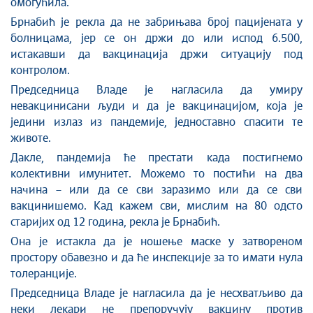
омогућила.
Брнабић је рекла да не забрињава број пацијената у
болницама, јер се он држи до или испод 6.500,
истакавши да вакцинација држи ситуацију под
контролом.
Председница Владе је нагласила да умиру
невакцинисани људи и да је вакцинацијом, која је
једини излаз из пандемије, једноставно спасити те
животе.
Дакле, пандемија ће престати када постигнемо
колективни имунитет. Можемо то постићи на два
начина – или да се сви заразимо или да се сви
вакцинишемо. Кад кажем сви, мислим на 80 одсто
старијих од 12 година, рекла је Брнабић.
Она је истакла да је ношење маске у затвореном
простору обавезно и да ће инспекције за то имати нула
толеранције.
Председница Владе је нагласила да је несхватљиво да
неки лекари не препоручују вакцину против