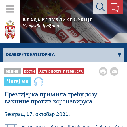
Контакт форма
В
Р
С
ЛАДА
ЕПУБЛИКЕ
РБИЈЕ
У служби грађана
ОДАБЕРИТЕ КАТЕГОРИЈУ:
Влада Србије
МЕДИЈИ
ВЕСТИ
АКТИВНОСТИ ПРЕМИЈЕРА
Активности премијера
Читај ми
Активности потпредседника
Премијерка примила трећу дозу
Активности Владе
вакцине против коронавируса
Косово и Метохија
Политика
Београд, 17. октобар 2021.
Економија