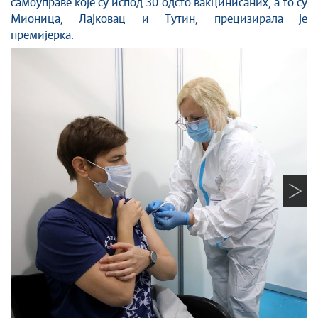
самоуправе које су испод 30 одсто вакцинисаних, а то су
Мионица, Лајковац и Тутин, прецизирала је
премијерка.