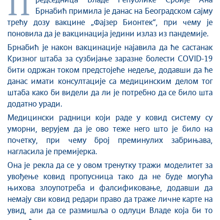
П
Стоп корупцији
редседница Владе Републике Србије Ана
Брнабић примила је данас на Београдском сајму
Култура и вера
трећу дозу вакцине „Фајзер Бионтек“, при чему је
Спорт
поновила да је вакцинација једини излаз из пандемије.
Конференције за новинаре
Брнабић je након вакцинације најавила да ће састанак
Интервјуи
Кризног штаба за сузбијање заразне болести COVID-19
Линкови
бити одржан током предстојеће недеље, додавши да ће
данас имати консултације са медицинским делом тог
Издвојене теме
штаба како би видели да ли је потребно да се било шта
COVID-19 - архива
додатно уради.
Медицински радници који раде у ковид систему су
уморни, верујем да је ово теже него што је било на
почетку, при чему број преминулих забрињава,
нагласила је премијерка.
Она је рекла да се у овом тренутку тражи моделитет за
увођење ковид пропусница тако да не буде могућа
њихова злоупотреба и фалсификовање, додавши да
немају сви ковид редари право да траже личне карте на
увид, али да се размишља о одлуци Владе која би то