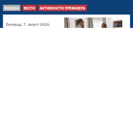
МЕДИЈИ
ВЕСТИ
АКТИВНОСТИ ПРЕМИЈЕРА
Београд, 7. август 2026.
Наставак развоја
пријатељских веза са
Кубом
Београд, 6. август 2026.
Значајан простор за
унапређење сарадње са
Мароком
Београд, 6. август 2026.
Интензивирање сарадње
Србије и Намибије у
обостраном интересу