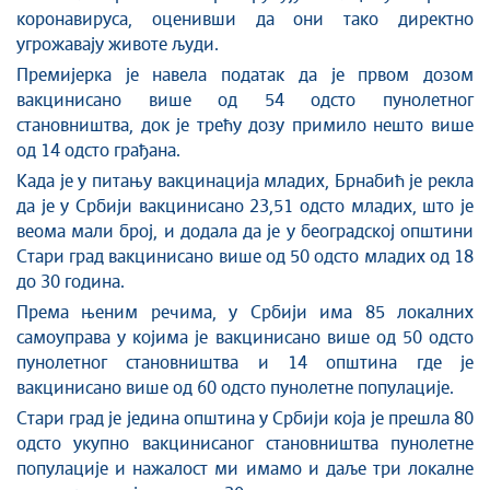
коронавируса, оценивши да они тако директно
угрожавају животе људи.
Премијерка је навела податак да је првом дозом
вакцинисано више од 54 одсто пунолетног
становништва, док је трећу дозу примило нешто више
од 14 одсто грађана.
Када је у питању вакцинација младих, Брнабић је рекла
да је у Србији вакцинисано 23,51 одсто младих, што је
веома мали број, и додала да је у београдској општини
Стари град вакцинисано више од 50 одсто младих од 18
до 30 година.
Према њеним речима, у Србији има 85 локалних
самоуправа у којима је вакцинисано више од 50 одсто
пунолетног становништва и 14 општина где је
вакцинисано више од 60 одсто пунолетне популације.
Стари град је једина општина у Србији која је прешла 80
одсто укупно вакцинисаног становништва пунолетне
популације и нажалост ми имамо и даље три локалне