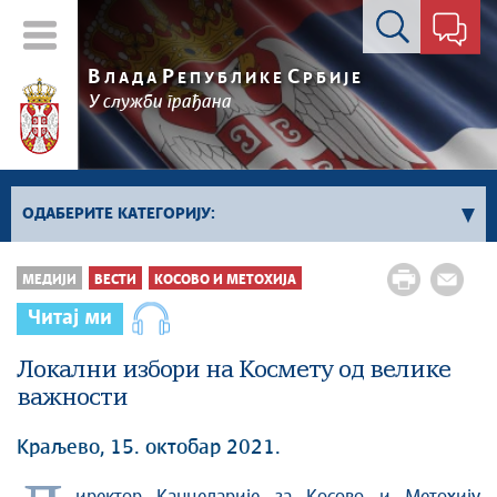
Контакт форма
В
Р
С
ЛАДА
ЕПУБЛИКЕ
РБИЈЕ
У служби грађана
ОДАБЕРИТЕ КАТЕГОРИЈУ:
Влада Србије
МЕДИЈИ
ВЕСТИ
КОСОВО И МЕТОХИЈА
Активности премијера
Читај ми
Активности потпредседника
Активности Владе
Локални избори на Космету од велике
важности
Косово и Метохија
Политика
Kраљево, 15. октобар 2021.
Економија