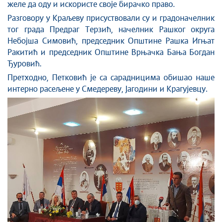
желе да оду и искористе своје бирачко право.
Разговору у Краљеву
присуствовали
су
и градоначелник
тог града
Предраг Терзић, начелник Рашког округа
Небојша Симовић, председник Општине Рашка Игњат
Ракитић и председник Општине Врњачка Бања Богдан
Ђуровић.
П
ретходно, Петковић је са сарадницима обишао наше
интерно расељене у Смедереву, Јагодини и Kрагујевцу.