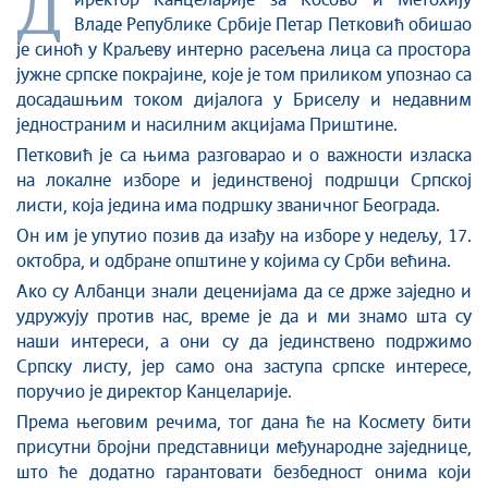
Д
Стоп корупцији
иректор Kанцеларије за K
осово
и М
етохију
Владе Републике Србије
Петар Петковић обишао
Култура и вера
је синоћ у К
раљев
у
интерно расељен
а
лиц
а
са простора
Спорт
јужне српске покрајине
,
које је том приликом
упознао са
Конференције за новинаре
досадашњим током дијалога у Бриселу и недавним
Интервјуи
једностраним и насилним акцијама Приштине.
Линкови
Петковић је са
њима
разговарао
и
о важности изласка
на локалне изборе и јединственој подршци Српској
Издвојене теме
листи
,
која једина има подршку званичног Београда.
COVID-19 - архива
Он им је упутио позив да изађу на
изборе у недељу
,
17.
о
ктобра
,
и одбран
е
општине у којима с
у Срби
већина.
Ако су Албанци знали деценијама да се држе заједно и
удружују против нас, време је да и ми знамо шта су
наши интереси, а они су да јединствено подржимо
Српску листу, јер само она заступа српске интересе
,
поручио је директор Канцеларије.
Према његовим речима,
тог дана
ће
на K
осмету б
ити
присутни бројни представници међународне заједнице,
што ће додатно гарантовати безбедност онима који