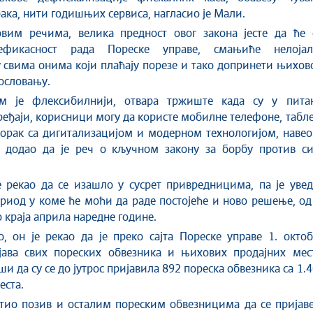
ака, нити годишњих сервиса, нагласио је Мали.
вим речима, велика предност овог закона јесте да ће 
ефикасност рада Пореске управе, смањиће нелојал
 свима онима који плаћају порезе и тако допринети њихо
ословању.
м је флексибилнији, отвара тржиште када су у пита
еђаји, корисници могу да користе мобилне телефоне, табл
корак са дигитализацијом и модерном технологијом, навео
 додао да је реч о кључном закону за борбу против си
 рекао да се изашло у сусрет привредницима, па је увед
риод у коме ће моћи да раде постојеће и ново решење, од
 краја априла наредне године.
, он је рекао да је преко сајта Пореске управе 1. окто
јава свих пореских обвезника и њихових продајних мест
и да су се до јутрос пријавила 892 пореска обвезника са 1.
еста.
тио позив и осталим пореским обвезницима да се пријаве