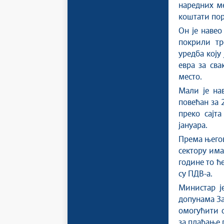
наредних ме
коштати пор
Он је навео
покрили тр
уредба коју
евра за сва
место.
Мали је нав
повећан за 
преко сајта
јануара.
Према његов
сектору има
године то ће
су ПДВ-а.
Министар ј
допунама За
омогућити 
за плаћање 