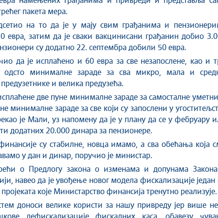
евра намењених грађанима и привреди и представља са
рећег пакета мера.
дсетио на то да је у мају свим грађанима и пензионери
0 евра, затим да је сваки вакцинисани грађанин добио 3.
ензионери су додатно 22. септембра добили 50 евра.
чио да је исплаћено и 60 евра за све незапослене, као и 
 одсто минималне зараде за сва микро, мала и сред
 предузетнике и велика предузећа.
исплаћене две пуне минималне зараде за самосталне уметн
уне минималне зараде за све који су запослени у угоститељс
рекао је Мали, уз напомену да је у плану да се у фебруару 
ти додатних 20.000 динара за пензионере.
финансије су стабилне, новца имамо, а сва обећања која 
вамо у дан и динар, поручио је министар.
орећи о Предлогу закона о изменама и допунама Закона
ји, навео да је увођење новог модела фискализације један
 пројеката које Министарство финансија тренутно реализује.
стем доноси велике користи за нашу привреду јер више н
кове дефискализације фискалних каса, обавезу чува