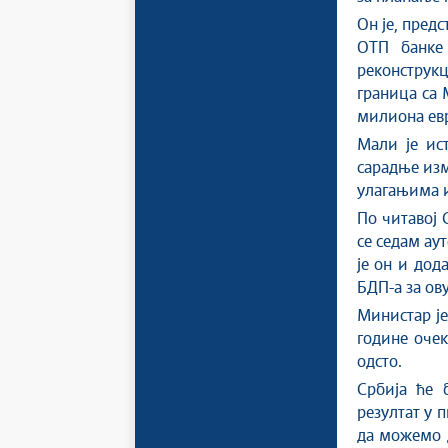
Он је, пред
ОТП банке
реконструк
граница са 
милиона евр
Мали је ист
сарадње изм
улагањима и
По читавој 
се седам ау
је он и дод
БДП-а за ову
Министар је 
године очек
одсто.
Србија ће 
резултат у 
да можемо д