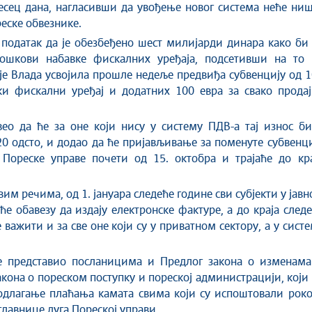
сец дана, нагласивши да увођење новог система неће ниш
eске обвезнике.
 податак да је обезбеђено шест милијарди динара како би
ошкови набавке фискалних уређаја, подсетивши на то 
 је Влада усвојила прошле недеље предвиђа субвенцију од 
ки фискални уређај и додатних 100 евра за свако продај
ео да ће за оне који нису у систему ПДВ-а тај износ би
20 одсто, и додао да ће пријављивање за поменуте субвенц
 Пореске управе почети од 15. октобра и трајаће до кра
им речима, од 1. јануара следеће године сви субјекти у јав
ће обавезу да издају електронске фактуре, а до краја след
 важити и за све оне који су у приватном сектору, а у сист
е представио посланицима и Предлог закона о изменама
кона о пореском поступку и пореској администрацији, који
одлагање плаћања камата свима који су испоштовали роко
главнице дуга Пореској управи.