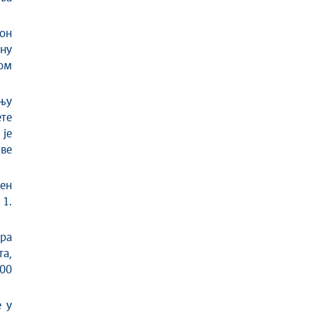
он
ну
вом
њу
ете
 је
ве
ен
 1.
бра
а,
400
 у