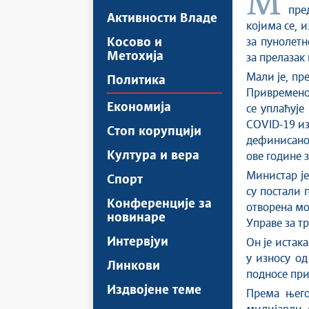
Министар финансија у Влади Републике Србије Синиша Мали
пре
Активности Владе
којима се, 
Косово и
за пунолетн
Метохија
за прелазак
Мали је, пр
Политика
Привремено
Економија
се уплаћује
COVID-19 из
Стоп корупцији
дефинисано
Култура и вера
ове године 
Министар је
Спорт
су постали 
Конференције за
отворена мо
новинаре
Управе за тр
Интервјуи
Он је истака
у износу од
Линкови
подносе при
Издвојене теме
Према њего