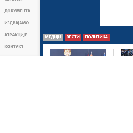
ДОКУМЕНТА
ИЗДВАЈАМО
АТРАКЦИЈЕ
МЕДИЈИ
ВЕСТИ
ПОЛИТИКА
КОНТАКТ
Београд, 8. август 2026.
Беогр
Србија и Украјина
Вучи
потврдиле подршку
доч
територијалном
пре
интегритету...
Укра