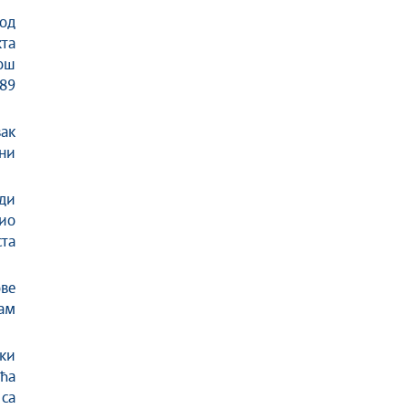
код
та
ош
 89
ак
ени
ади
сио
ста
ове
дам
ки
ећа
 са