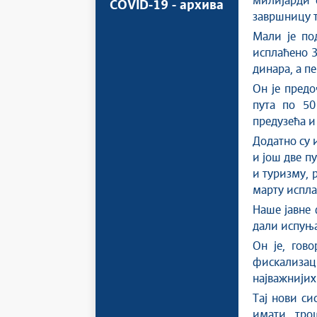
милијарди 
COVID-19 - архива
завршницу т
Мали је по
исплаћено 3
динара, а п
Он је предо
пута по 50
предузећа и
Додатно су 
и још две п
и туризму, 
марту испла
Наше јавне 
дали испуња
Он је, гов
фискализаци
најважнијих
Тај нови си
имати трош