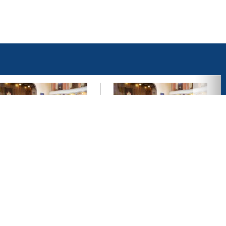
еоград, 10. јул 2026.
Београд, 25. јун 2026.
ародна скупштина
Скупштина Србије
својила свих 18
усвојила сет
ачака дневног реда
правосудних закона