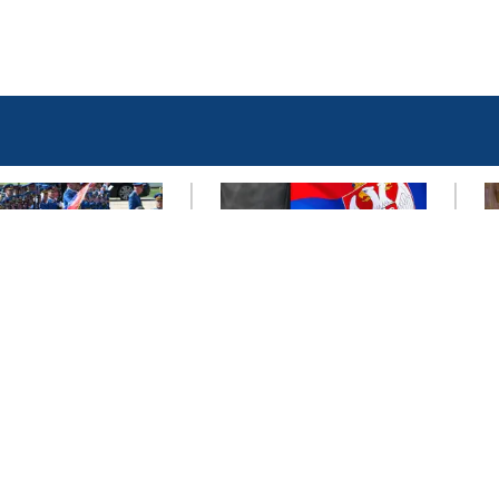
ад, 8. август 2026.
Мркоњић Град, 4. август
Б
2026.
ћ свечано
Н
екао
У Мркоњић Граду
у
дседника
одржан
т
јине испред
комеморативни