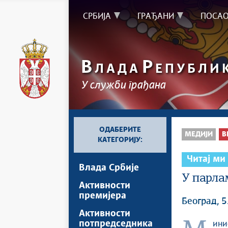
СРБИЈА
ГРАЂАНИ
ПОСА
В
Р
ЛАДА
ЕПУБЛИ
У служби грађана
ОДАБЕРИТЕ
МЕДИЈИ
В
КАТЕГОРИЈУ:
Читај ми
Влада Србије
У парла
Активности
премијера
Београд, 5
Активности
потпредседника