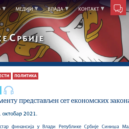
О
МЕДИЈИ
ВЛАДА
КОНТАКТ
С
КЕ
РБИЈЕ
ЕСТИ
ПОЛИТИКА
менту представљен сет економских закон
. октобар 2021.