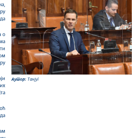
на,
бру
да
а о
ма
ти
том
ру
оји
Аутор:
Танјуг
њих
јта
моћ
 да
.
ам