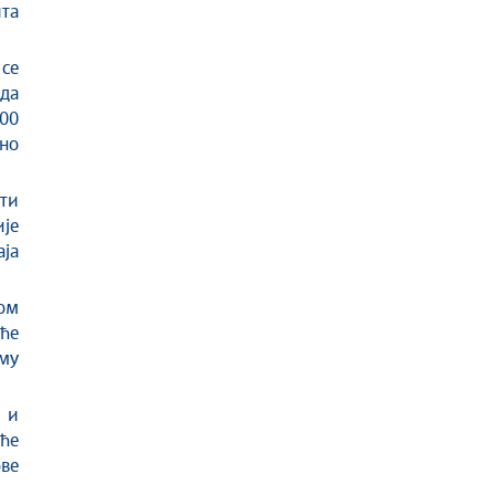
та
 се
да
100
но
ти
ије
ја
ном
еће
ему
 и
 ће
ве