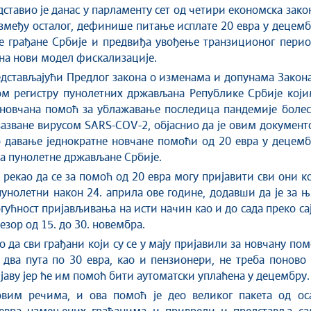
дставио је данас у парламенту сет од четири економска зако
између осталог, дефинише питање исплате 20 евра у децем
е грађане Србије и предвиђа увођење транзиционог перио
 на нови модел фискализације.
едстављајући Предлог закона о изменама и допунама Закон
м регистру пунолетних држављана Републике Србије који
 новчана помоћ за ублажавање последица пандемије болес
азване вирусом SARS-COV-2, објаснио да је овим докумен
 давање једнократне новчане помоћи од 20 евра у децемб
за пунолетне држављане Србије.
 рекао да се за помоћ од 20 евра могу пријавити сви они к
пунолетни након 24. априла ове године, додавши да је за 
гућност пријављивања на исти начин као и до сада преко са
езор од 15. до 30. новембра.
о да сви грађани који су се у мају пријавили за новчану по
 два пута по 30 евра, као и пензионери, не треба поново
јаву јер ће им помоћ бити аутоматски уплаћена у децембру
вим речима, и ова помоћ је део великог пакета од ос