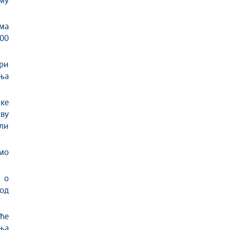
му
ма
000
три
ња
ике
тву
или
смо
 о
 од
еће
ња