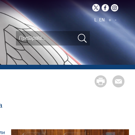
L
EN
+
-
а