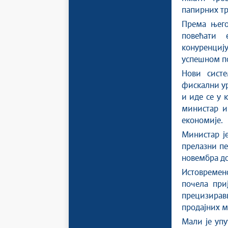
папирних тр
Према њего
повећати 
конуренцију
успешном п
Нови систе
фискални ур
и иде се у 
министар и
економије.
Министар је
прелазни пе
новембра до
Истовремено
почела при
прецизиравш
продајних м
Мали је упу