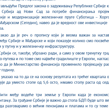
стављајући Предлог закона о задуживању Републике Србије 
 Србија ад Нови Сад за потребе финансирања пројек
ције и модернизације железничке пруге Суботица – Хорг
Мађарском (Сегедин), навео да је вредност ове инвестиције
а.
акао да је реч о пропису који је веома важан за настав
еђу Србије и Мађарске и који показује колико смо посвећ
 у путну и у железничку инфраструктуру.
Србији се, такође, убрзано ради, а само у овом тренутку гр
то-путева и по томе смо највеће градилиште у Европи, нагла
ао да је Министарство финансија променило пројекцију ра
 годину.
указао на то да се на основу резултата из трећег квартала 
ује да уместо стопе од 5,6 осто, имамо стопу раста од се
бити међу водеће три земље у Европи када је економс
питању. За грађане Србије је важно да стопа БДП буде што в
а разговарамо о већим пензијама и платама и то су теме