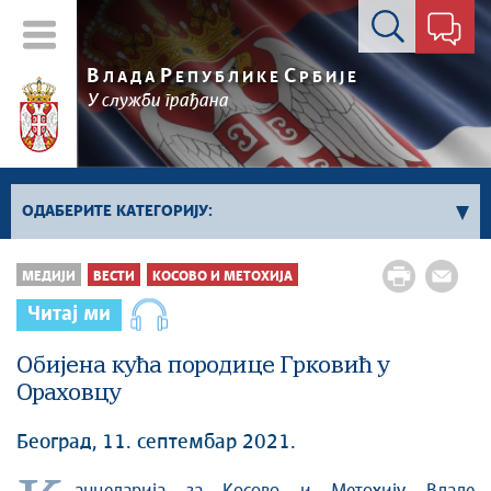
Контакт форма
В
Р
С
ЛАДА
ЕПУБЛИКЕ
РБИЈЕ
У служби грађана
ОДАБЕРИТЕ КАТЕГОРИЈУ:
Влада Србије
МЕДИЈИ
ВЕСТИ
КОСОВО И МЕТОХИЈА
Активности премијера
Читај ми
Активности потпредседника
Активности Владе
Обијена кућа породице Грковић у
Ораховцу
Косово и Метохија
Политика
Београд, 11. септембар 2021.
Економија