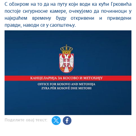
С обзиром на то да на путу који води ка кући Грковића
постоје сигурносне камере, очекујемо да починиоци у
најкраћем времену буду откривени и приведени
правди, наводи се у саопштењу.
Поделите овај текст: