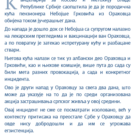
К
Стоп корупцији
анцеларија за Kосово и Mетохију
Владе
Републике Србије саопштила је да је породична
Култура и вера
кућа пензионера Небојше Грковића из Ораховца
Спорт
обијена током јучерашњег дана.
Конференције за новинаре
До напада је дошло док се Небојша са супругом налазио
Интервјуи
на лекарским прегледима и вакцинацији ван Ораховца,
Линкови
а по повратку је затекао испретурану кућу и разбацане
ствари.
Издвојене теме
Његова кућа налази се тик уз албански део Ораховца и
COVID-19 - архива
Грковићи, као и њихове комшије
,
више пута до сада су
били мета разних провокација, а сада и конкретног
инцидента.
Ово је други напад у Ораховцу за свега два дана, што
може да указује на то да је по среди организована
акција застрашивања српског живља у овој средини.
Овај инцидент не сме се посматрати изоловано, већ у
контексту притисака на преостале Србе у Ораховцу да
овде нису добродошли и да им се угрожава
егзистенција.