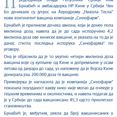
П
Стоп корупцији
редседница Владе Републике Србије Ана
Брнабић и амбасадорка НР Кине у Србији Чен
Култура и вера
Бо дочекале су јутрос на Аеродрому „Никола Тесла“
Спорт
нови контингент вакцина компаније „Синофарм“.
Конференције за новинаре
Брнабић је приликом дочека авиона, који је донео пола
Интервјуи
милиона доза, навела да је до сада испоручено 4,2
Линкови
милиона доза ове кинеске вакцине, и указала на то да је
данас стигла последња испорука „Синофарма“ по
Издвојене теме
уговору.
COVID-19 - архива
Она је објаснила да је то укупно четири милиона доза
вакцина које су купљене од Кине и допремљене у осам
летова од јануара до сада, уз напомену да је Војска Кине
донирала још 200.000 доза те вакцине.
Премијерка је нагласила да је компанија „Синофарм“
показала поузданост какву нико није могао да очекује у
тешким временима и околностима, и навела податак да
је у Србији до сада вакцинисано 45,3 одсто пунолетног
становништва.
Брнабић је, међутим, рекла да број вакцинисаних у