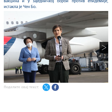
вакцина и у заједничкој борби против епидемије,
истакла је Чен Бо.
Поделите овај текст: