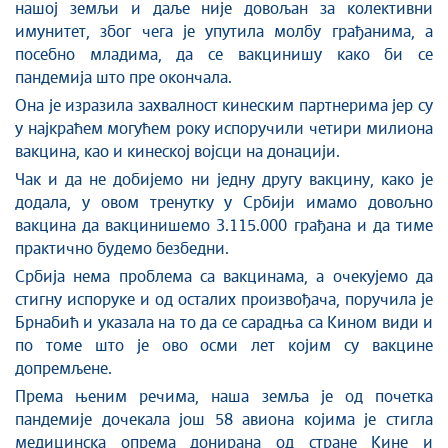
нашој земљи и даље није довољан за колективни
имунитет, због чега је упутила молбу грађанима, а
посебно младима, да се вакцинишу како би се
пандемија што пре окончала.
Она је изразила захвалност кинеским партнерима јер су
у најкраћем могућем року испоручили четири милиона
вакцина, као и кинеској војсци на донацији.
Чак и да не добијемо ни једну другу вакцину, како је
додала, у овом тренутку у Србији имамо довољно
вакцина да вакцинишемо 3.115.000 грађана и да тиме
практично будемо безбедни.
Србија нема проблема са вакцинама, а очекујемо да
стигну испоруке и од осталих произвођача, поручила је
Брнабић и указала на то да се сарадња са Кином види и
по томе што је ово осми лет којим су вакцине
допремљене.
Према њеним речима, наша земља је од почетка
пандемије дочекала још 58 авиона којима је стигла
медицинска опрема донирана од стране Кине и