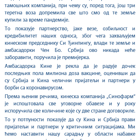
тамошњих компанија, при чему су, поред тога, још три
теретна воза допремила све што смо од те земље
купили за време пандемије.
То показује партнерство, јаке везе, озбиљност и
кредибилитет наших односа, због чега захваљујем
кинеском председнику Си Ђинпингу, влади те земље и
амбасадорки Чен Бо. Србија ово никада неће
заборавити, поручила је премијерка.
Амбасадорка Кине је рекла да је радује дочек
последњих пола милиона доза вакцине, оценивши да
су Србија и Кина челични пријатељи и партнери у
борби са коронавирусом.
Према њеним речима, кинеска компанија „Синофарм“
је испоштовала све уговорне обавезе и у року
испоручила све количине које су две стране договориле.
То у потпуности показује да су Кина и Србија прави
пријатељи и партнери у критичним ситуацијама. Ми
ћемо наставити нашу сарадњу у области набавке