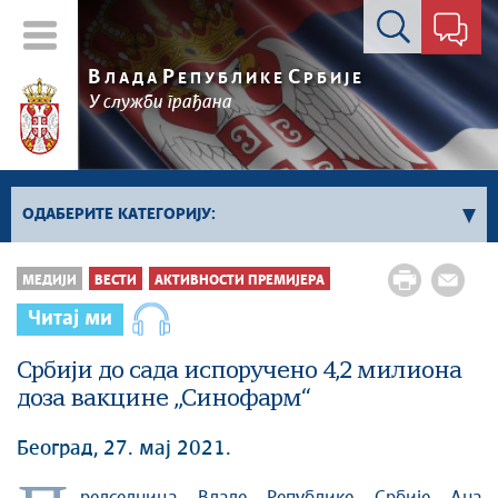
Контакт форма
В
Р
С
ЛАДА
ЕПУБЛИКЕ
РБИЈЕ
У служби грађана
ОДАБЕРИТЕ КАТЕГОРИЈУ:
Влада Србије
МЕДИЈИ
ВЕСТИ
АКТИВНОСТИ ПРЕМИЈЕРА
Активности премијера
Читај ми
Активности потпредседника
Србији до сада испоручено 4,2 милиона
Активности Владе
доза вакцине „Синофарм“
Косово и Метохија
Политика
Београд, 27. мај 2021.
Економија