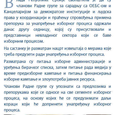
В
лада Републике Србије саопштила је да су
чланови Радне групе за сарадњу са ОЕБС-ом и
Канцеларијом за демократске институције и људска
права у координацији и праћењу спровођења примена
препорука за унапређење изборног процеса одржали
данас другу седницу, којој су присуствовали и
представници невладиног сектора који се баве
изборним процесом.
На састанку је разматран нацрт извештаја о мерама које
треба предузети ради унапређења изборног процеса.
Разматрана су питања изборне администрације и
уређења бирачког списка, затим питање рада медија у
време предизборне кампање и питања финансирања
изборне кампање и злоупотреба јавних ресурса.
Чланови Радне групе су упознати са предлозима и
препорукама које се односе на све сегменте изборног
процеса, на основу којих ће се предузимати даљи
кораци који ће допринети унапређењу изборног
процеса.