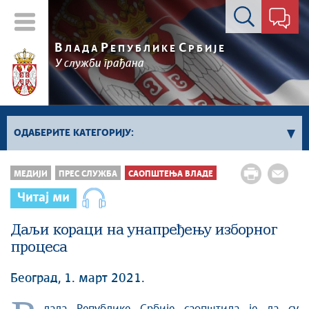
Контакт форма
В
Р
С
ЛАДА
ЕПУБЛИКЕ
РБИЈЕ
У служби грађана
ОДАБЕРИТЕ КАТЕГОРИЈУ:
Kонференцијe за новинаре
МЕДИЈИ
ПРЕС СЛУЖБА
САОПШТЕЊА ВЛАДЕ
Најавe и обавештења
Читај ми
Саопштења Владе
Даљи кораци на унапређењу изборног
Саопштења министарстава
процеса
Аудио прес
Београд, 1. март 2021.